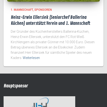
1. MANNSCHAFT
SPONSOREN
Heinz-Erwin Ellersiek (Seniorchef Ballerina
Küchen) unterstützt Verein und 1. Mannschaft
Der Gründer des Küchenherstellers Ballerina-Küchen,
Heinz-Erwin Ellersiek, unterstützt den FC Rot-Weiß
Kirchlengern als privater Gönner mit 10.000 Euro. Diesen
Betrag überwies Ellersiek an die Elsekicker. Zudem
finanziert Herr Ellersiek für sämtliche Spieler des neuen
Kaders
Weiterlesen
Hauptsponsor