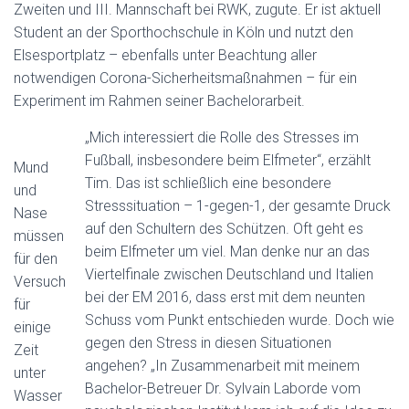
Zweiten und III. Mannschaft bei RWK, zugute. Er ist aktuell
Student an der Sporthochschule in Köln und nutzt den
Elsesportplatz – ebenfalls unter Beachtung aller
notwendigen Corona-Sicherheitsmaßnahmen – für ein
Experiment im Rahmen seiner Bachelorarbeit.
„Mich interessiert die Rolle des Stresses im
Fußball, insbesondere beim Elfmeter“, erzählt
Mund
Tim. Das ist schließlich eine besondere
und
Stresssituation – 1-gegen-1, der gesamte Druck
Nase
auf den Schultern des Schützen. Oft geht es
müssen
beim Elfmeter um viel. Man denke nur an das
für den
Viertelfinale zwischen Deutschland und Italien
Versuch
bei der EM 2016, dass erst mit dem neunten
für
Schuss vom Punkt entschieden wurde. Doch wie
einige
gegen den Stress in diesen Situationen
Zeit
angehen? „In Zusammenarbeit mit meinem
unter
Bachelor-Betreuer Dr. Sylvain Laborde vom
Wasser