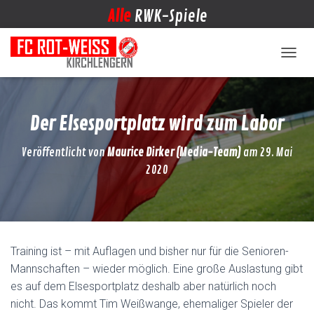
Alle
RWK-Spiele
NAVIG
Der Elsesportplatz wird zum Labor
Veröffentlicht von
Maurice Dirker (Media-Team)
am
29. Mai
2020
Training ist – mit Auflagen und bisher nur für die Senioren-
Mannschaften – wieder möglich. Eine große Auslastung gibt
es auf dem Elsesportplatz deshalb aber natürlich noch
nicht. Das kommt Tim Weißwange, ehemaliger Spieler der