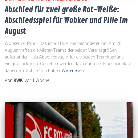
Abschied für zwei große Rot-Weiße:
Abschiedsspiel für Wobker und Pille im
August
Wobker vs. Pille – Das ist ein Duell der besonderen Art. Am 28.
August treffen die Allstar-Teams der beiden Vereinsgrößen
aufeinander – als Abschiedsspiel für die beiden Teamkapitäne.
Einige altbekannte Gesichter werden dazu dann am Elsesportplatz
dabei sein. Schließlich haben
Weiterlesen
Von
RWK
, vor
1 Woche