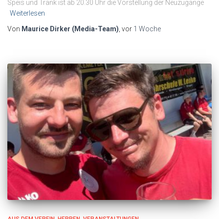
Speis und Trank ist ab 20.30 Uhr die Vorstellung der Neuzugänge
Weiterlesen
Von
Maurice Dirker (Media-Team)
, vor
1 Woche
AUS DEM VEREIN
HERREN
VERANSTALTUNGEN