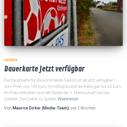
HERREN
Dauerkarte jetzt verfügbar
Die Dauerkarte für die kommende Saison ist ab jetzt verfügbar –
zum Preis von 104 Euro. Ermäßigt kostet die Karte gar nur 65 Euro.
Im Preis enthalten sind alle Spiele der 1. Mannschaft und der
Zweiten. Der Eintritt zu Spielen
Weiterlesen
Von
Maurice Dirker (Media-Team)
, vor
2 Wochen