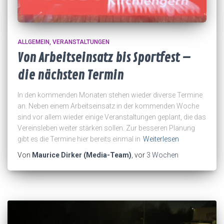
ALLGEMEIN
VERANSTALTUNGEN
Von Arbeitseinsatz bis Sportfest –
die nächsten Termin
In den kommenden Monaten stehen wieder diverse Termine
an. Neben einem Arbeitseinsatz in der kommenden Woche
sind vor allem wieder einige Veranstaltungen geplant, die das
Vereinsleben weiter stärken sollen. Zur besseren Planung
gibt es die Termine hier bereits einmal in
Weiterlesen
Von
Maurice Dirker (Media-Team)
, vor
3 Wochen