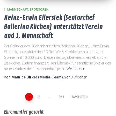
1. MANNSCHAFT
SPONSOREN
Heinz-Erwin Ellersiek (Seniorchef
Ballerina Küchen) unterstützt Verein
und 1. Mannschaft
Der Gründer des Küchenherstellers Ballerina-Küchen, Heinz-Erwin
Ellersiek, unterstützt den FC Rot-Weiß Kirchlengern als privater
Gönner mit 10.000 Euro. Diesen Betrag überwies Ellersiek an die
Elsekicker. Zudem finanziert Herr Ellersiek für sämtliche Spieler des
neuen Kaders der 1. Mannschaft je ein
Weiterlesen
Von
Maurice Dirker (Media-Team)
, vor
3 Wochen
Seitennummerierung
1
2
…
224
NÄCHSTE
der
Ehrenamtler gesucht