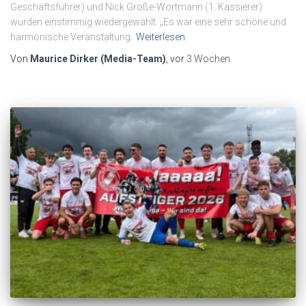
Geschäftsführer) und Nick Große-Wortmann (1. Kassierer)
wurden einstimmig wiedergewählt. „Es war eine sehr schöne und
harmonische Veranstaltung.
Weiterlesen
Von
Maurice Dirker (Media-Team)
, vor
3 Wochen