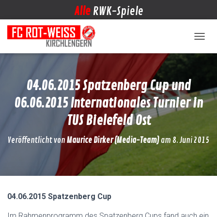
Alle
RWK-Spiele
NAVIG
04.06.2015 Spatzenberg Cup und
06.06.2015 Internationales Turnier in
TUS Bielefeld Ost
Veröffentlicht von
Maurice Dirker (Media-Team)
am
8. Juni 2015
04.06.2015 Spatzenberg Cup
Im Rahmenprogramm des Spatzenberg Cups fand auch ein