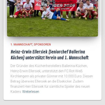
1. MANNSCHAFT
SPONSOREN
Heinz-Erwin Ellersiek (Seniorchef Ballerina
Küchen) unterstützt Verein und 1. Mannschaft
Der Gründer des Küchenherstellers Ballerina-Küchen,
Heinz-Erwin Ellersiek, unterstützt den FC Rot-Weiß
Kirchlengern als privater Gönner mit 10.000 Euro. Diesen
Betrag überwies Ellersiek an die Elsekicker. Zudem
finanziert Herr Ellersiek für sämtliche Spieler des neuen
Kaders
Weiterlesen