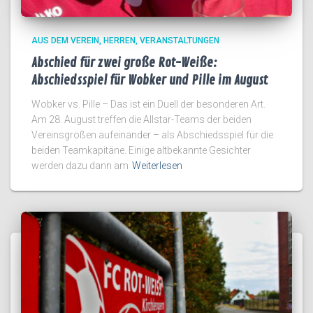
AUS DEM VEREIN
HERREN
VERANSTALTUNGEN
Abschied für zwei große Rot-Weiße:
Abschiedsspiel für Wobker und Pille im August
Wobker vs. Pille – Das ist ein Duell der besonderen Art.
Am 28. August treffen die Allstar-Teams der beiden
Vereinsgrößen aufeinander – als Abschiedsspiel für die
beiden Teamkapitäne. Einige altbekannte Gesichter
werden dazu dann am
Weiterlesen