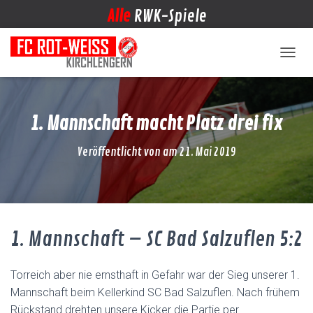
Alle
RWK-Spiele
NAVIG
1. Mannschaft macht Platz drei fix
Veröffentlicht von
am
21. Mai 2019
1. Mannschaft – SC Bad Salzuflen 5:2
Torreich aber nie ernsthaft in Gefahr war der Sieg unserer 1.
Mannschaft beim Kellerkind SC Bad Salzuflen. Nach frühem
Rückstand drehten unsere Kicker die Partie per