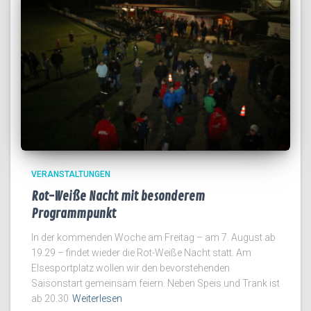
VERANSTALTUNGEN
Rot-Weiße Nacht mit besonderem
Programmpunkt
In der kommenden Woche am Freitag – am 7. August ab
19.29 – findet wieder die Rot-Weiße Nacht statt. Am
Elsesportplatz wollen wir den bevorstehenden
Saisonstart gemeinsam feiern. Neben Speis und Trank ist
ab 20.30
Weiterlesen