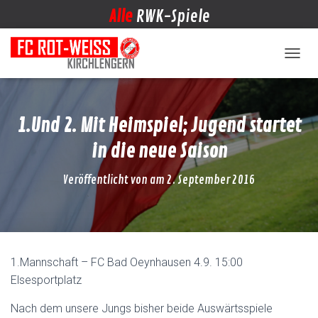
Alle
RWK-Spiele
NAVIG
1.Und 2. Mit Heimspiel; Jugend startet
in die neue Saison
Veröffentlicht von
am
2. September 2016
1.Mannschaft – FC Bad Oeynhausen 4.9. 15:00
Elsesportplatz
Nach dem unsere Jungs bisher beide Auswärtsspiele