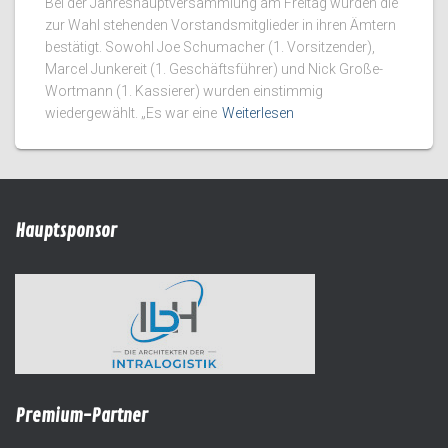
Bei der Jahreshauptversammlung am Freitag wurden die
zur Wahl stehenden Vorstandsmitglieder in ihren Ämtern
bestätigt. Sowohl Joe Schumacher (1. Vorsitzender),
Marcel Junkereit (1. Geschäftsführer) und Nick Große-
Wortmann (1. Kassierer) wurden einstimmig
wiedergewählt. „Es war eine
Weiterlesen
Hauptsponsor
Premium-Partner