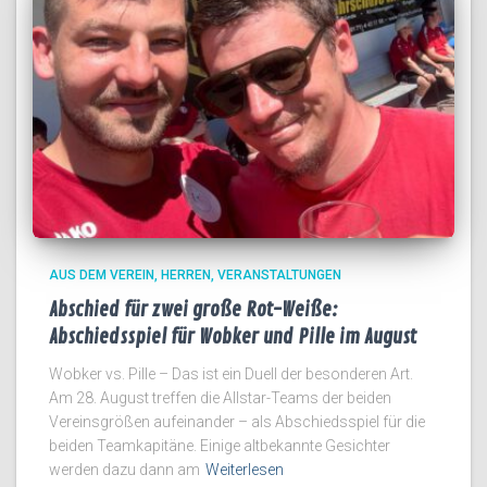
AUS DEM VEREIN
HERREN
VERANSTALTUNGEN
Abschied für zwei große Rot-Weiße:
Abschiedsspiel für Wobker und Pille im August
Wobker vs. Pille – Das ist ein Duell der besonderen Art.
Am 28. August treffen die Allstar-Teams der beiden
Vereinsgrößen aufeinander – als Abschiedsspiel für die
beiden Teamkapitäne. Einige altbekannte Gesichter
werden dazu dann am
Weiterlesen