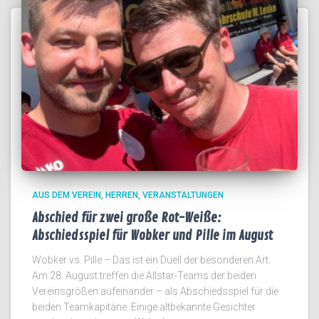
AUS DEM VEREIN
HERREN
VERANSTALTUNGEN
Abschied für zwei große Rot-Weiße:
Abschiedsspiel für Wobker und Pille im August
Wobker vs. Pille – Das ist ein Duell der besonderen Art.
Am 28. August treffen die Allstar-Teams der beiden
Vereinsgrößen aufeinander – als Abschiedsspiel für die
beiden Teamkapitäne. Einige altbekannte Gesichter