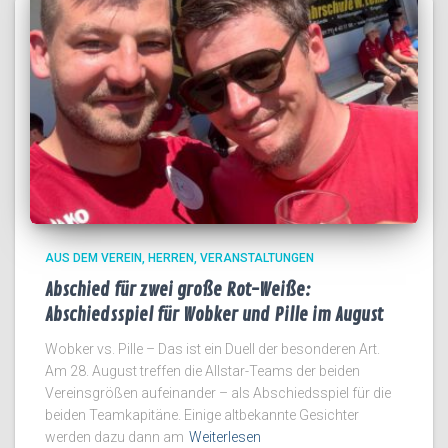
AUS DEM VEREIN
HERREN
VERANSTALTUNGEN
Abschied für zwei große Rot-Weiße:
Abschiedsspiel für Wobker und Pille im August
Wobker vs. Pille – Das ist ein Duell der besonderen Art.
Am 28. August treffen die Allstar-Teams der beiden
Vereinsgrößen aufeinander – als Abschiedsspiel für die
beiden Teamkapitäne. Einige altbekannte Gesichter
werden dazu dann am
Weiterlesen