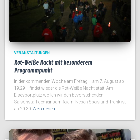
VERANSTALTUNGEN
Rot-Weiße Nacht mit besonderem
Programmpunkt
In der kommenden Woche am Freitag – am 7. August ab
19.29 – findet wieder die Rot-Weiße Nacht statt. Am
Elsesportplatz wollen wir den bevorstehenden
Saisonstart gemeinsam feiern. Neben Speis und Trank ist
ab 20.30
Weiterlesen