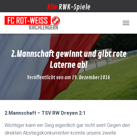
Alle
RWK-Spiele
NAVIG
2.Mannschaft gewinnt und gibt rote
Laterne ab!
Veröffentlicht von
am
19. Dezember 2016
2.Mannschaft – TSV RW Dreyen 2:1
Wichtiger kann ein Sieg eigentlich gar nicht sein! Gegen den
direkten Abstiegskonkurrenten konnte unsere zweite