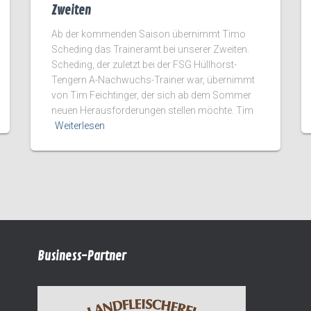
Zweiten
Ab der kommenden Saison übernimmt Timo
Scheding das Traineramt bei unserer Zweiten.
Scheding, der zuletzt bei der FSG Hüllhorst-
Tengern A-Nachwuchs-Trainer war, übernimmt
von Tim Feichtinger, der sich ab dem Sommer
neuen Herausforderungen stellen möchte. Tim
Weiterlesen
Business-Partner