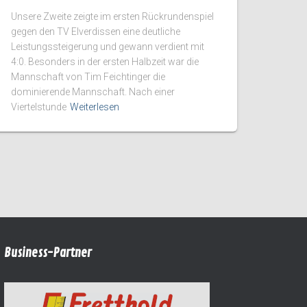
Unsere Zweite zeigte im ersten Rückrundenspiel
gegen den TV Elverdissen eine deutliche
Leistungssteigerung und gewann verdient mit
4:0. Besonders in der ersten Halbzeit war die
Mannschaft von Tim Feichtinger die
dominierende Mannschaft. Nach einer
Viertelstunde
Weiterlesen
Business-Partner