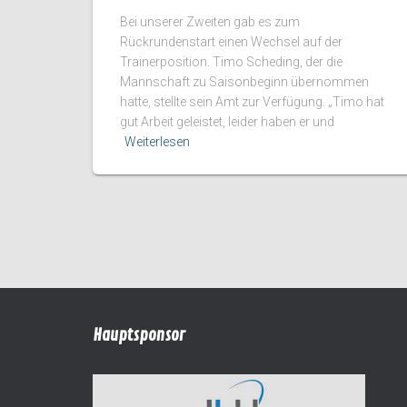
Bei unserer Zweiten gab es zum
Rückrundenstart einen Wechsel auf der
Trainerposition. Timo Scheding, der die
Mannschaft zu Saisonbeginn übernommen
hatte, stellte sein Amt zur Verfügung. „Timo hat
gut Arbeit geleistet, leider haben er und
Weiterlesen
Hauptsponsor