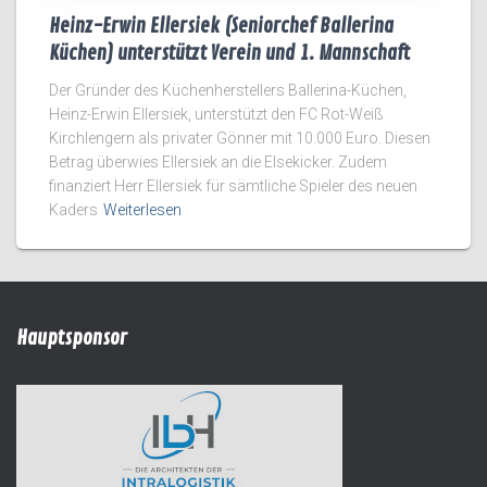
Heinz-Erwin Ellersiek (Seniorchef Ballerina
Küchen) unterstützt Verein und 1. Mannschaft
Der Gründer des Küchenherstellers Ballerina-Küchen,
Heinz-Erwin Ellersiek, unterstützt den FC Rot-Weiß
Kirchlengern als privater Gönner mit 10.000 Euro. Diesen
Betrag überwies Ellersiek an die Elsekicker. Zudem
finanziert Herr Ellersiek für sämtliche Spieler des neuen
Kaders
Weiterlesen
Hauptsponsor