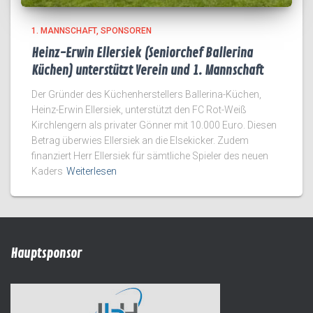
1. MANNSCHAFT
SPONSOREN
Heinz-Erwin Ellersiek (Seniorchef Ballerina
Küchen) unterstützt Verein und 1. Mannschaft
Der Gründer des Küchenherstellers Ballerina-Küchen,
Heinz-Erwin Ellersiek, unterstützt den FC Rot-Weiß
Kirchlengern als privater Gönner mit 10.000 Euro. Diesen
Betrag überwies Ellersiek an die Elsekicker. Zudem
finanziert Herr Ellersiek für sämtliche Spieler des neuen
Kaders
Weiterlesen
Hauptsponsor