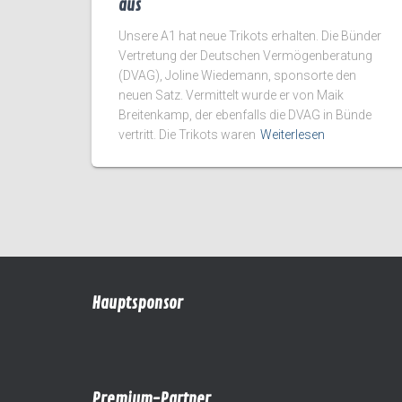
aus
Unsere A1 hat neue Trikots erhalten. Die Bünder
Vertretung der Deutschen Vermögenberatung
(DVAG), Joline Wiedemann, sponsorte den
neuen Satz. Vermittelt wurde er von Maik
Breitenkamp, der ebenfalls die DVAG in Bünde
vertritt. Die Trikots waren
Weiterlesen
Hauptsponsor
Premium-Partner