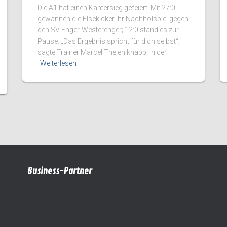
Die A1 hat einen Kantersieg gefeiert. Mit 27:0
gewannen die Elsekicker ihr Nachholspiel gegen
den SV Enger-Westerenger; 12:0 stand es zur
Pause. „Das Ergebnis spricht für dich selbst“,
sagte Trainer Marcel Thelen knapp. In der
Weiterlesen
Business-Partner