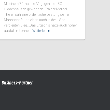
Mit einem 7:1 hat die A1 gegen die JSG
Hiddenhausen gewonnen. Trainer Marcel
Thelen sah eine ordentliche Leistung seiner
Mannschaft und einen auch in der Höhe
verdienten Sieg. „Das Ergebnis hätte auch höher
ausfallen können.
Weiterlesen
Business-Partner