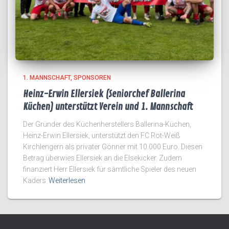
1. MANNSCHAFT
SPONSOREN
Heinz-Erwin Ellersiek (Seniorchef Ballerina
Küchen) unterstützt Verein und 1. Mannschaft
Der Gründer des Küchenherstellers Ballerina-Küchen,
Heinz-Erwin Ellersiek, unterstützt den FC Rot-Weiß
Kirchlengern als privater Gönner mit 10.000 Euro. Diesen
Betrag überwies Ellersiek an die Elsekicker. Zudem
finanziert Herr Ellersiek für sämtliche Spieler des neuen
Kaders
Weiterlesen