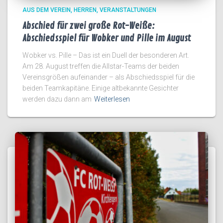
AUS DEM VEREIN
HERREN
VERANSTALTUNGEN
Abschied für zwei große Rot-Weiße:
Abschiedsspiel für Wobker und Pille im August
Wobker vs. Pille – Das ist ein Duell der besonderen Art.
Am 28. August treffen die Allstar-Teams der beiden
Vereinsgrößen aufeinander – als Abschiedsspiel für die
beiden Teamkapitäne. Einige altbekannte Gesichter
werden dazu dann am
Weiterlesen