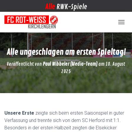
Alle
RWK-Spiele
NAVIG
Alle ungeschlagen am ersten Spieltag!
Veröffentlicht von
Paul Wibbeler (Media-Team)
am
10. August
2025
Unsere Erste
zeigte sich beim ersten Saisonspiel in guter
Verfassung und trennte sich von dem SC Herford mit 1:1.
Besonders in der ersten Halbzeit zeigten die Elsekicker