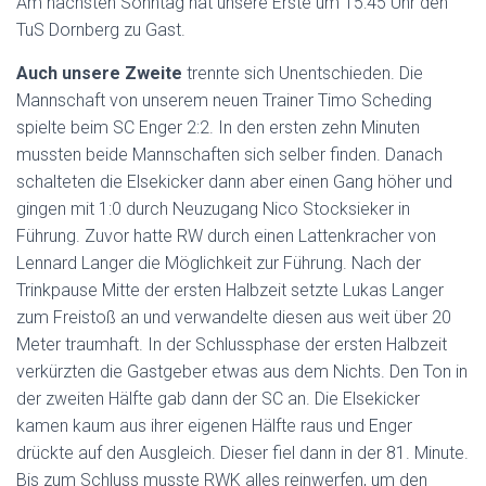
Am nächsten Sonntag hat unsere Erste um 15:45 Uhr den
TuS Dornberg zu Gast.
Auch unsere Zweite
trennte sich Unentschieden. Die
Mannschaft von unserem neuen Trainer Timo Scheding
spielte beim SC Enger 2:2. In den ersten zehn Minuten
mussten beide Mannschaften sich selber finden. Danach
schalteten die Elsekicker dann aber einen Gang höher und
gingen mit 1:0 durch Neuzugang Nico Stocksieker in
Führung. Zuvor hatte RW durch einen Lattenkracher von
Lennard Langer die Möglichkeit zur Führung. Nach der
Trinkpause Mitte der ersten Halbzeit setzte Lukas Langer
zum Freistoß an und verwandelte diesen aus weit über 20
Meter traumhaft. In der Schlussphase der ersten Halbzeit
verkürzten die Gastgeber etwas aus dem Nichts. Den Ton in
der zweiten Hälfte gab dann der SC an. Die Elsekicker
kamen kaum aus ihrer eigenen Hälfte raus und Enger
drückte auf den Ausgleich. Dieser fiel dann in der 81. Minute.
Bis zum Schluss musste RWK alles reinwerfen, um den