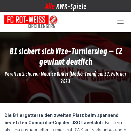
Alle
RWK-Spiele
NAVIG
B1 sichert sich Vize-Turniersieg – C2
gewinnt deutlich
Veröffentlicht von
Maurice Dirker (Media-Team)
am
27. Februar
2023
Die B1 ergatterte den zweiten Platz beim spannend
besetzten Concordia-Cup der JSG Lavelsloh.
Bei dem
als Liga ausgespielten Turnier traf RWK auf viele unbekannte