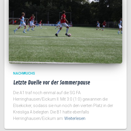
NACHWUCHS
Letzte Duelle vor der Sommerpause
Die A1 traf noch einmal auf die SG FA
Herringhausen/Eickum II. Mit 3:0 (1:0) gewannen die
Elsekicker, sodass sie nun noch den vierten Platz in der
Kreisliga A belegten. Die B1 hatte ebenfalls
Herringhausen/Eickum am
Weiterlesen