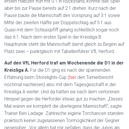
ersten Halbzeit früh mit 0:1 in Rückstand, konnte das Spiel
aber bis zur Pause bereits auf 2:1 drehen. Kurz nach der
Pause baute die Mannschaft den Vorsprung auf 3:1 sowie
Mitte der zweiten Hälfte per Doppelschlag auf 5:1 aus.
Quasi mit dem Schlusspfiff gelang schließlich sogar noch
das 6:1. Nach dem ersten Spiel in der Kreisliga B
Hauptrunde steht die Mannschaft damit gleich zu Beginn auf
Platz zwei – punktgleich mit Tabellenführer VfL Herford.
Auf den VfL Herford traf am Wochenende die D1 in der
Kreisliga A.
Für die D1 ging es nach der spannenden
Erfahrung beim Storelights-Cup (
hier
den Turnierbericht
nochmal nachlesen) also mit dem Tagesgeschäft in der
Kreisliga A weiter. Und da hatten sie nach dem verlorenen
Hinspiel gegen die Herforder etwas gut zu machen. „Dieses
Mal waren wir komplett die überlegene Mannschaft“, sagte
Trainer Ben Ladage. Zahlreiche eigene Torchancen standen
praktisch keiner zugelassenen Tormöglichkeit der Gegner
gegenüber. „Vor allem hat mir gefallen, dass die Jungs als