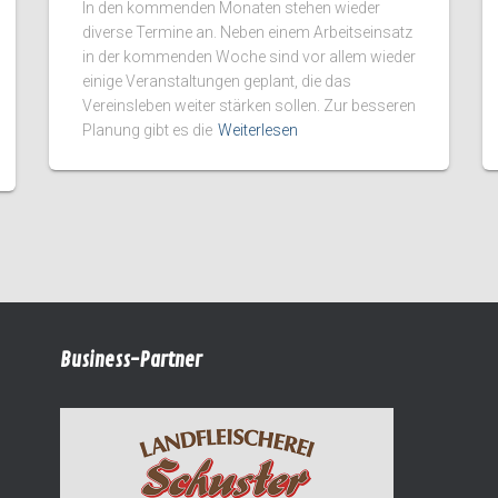
In den kommenden Monaten stehen wieder
diverse Termine an. Neben einem Arbeitseinsatz
in der kommenden Woche sind vor allem wieder
einige Veranstaltungen geplant, die das
Vereinsleben weiter stärken sollen. Zur besseren
Planung gibt es die
Weiterlesen
Business-Partner