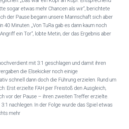
geglichen: „Das war ein Kopf an Kopf. Entsprechend
atte sogar etwas mehr Chancen als wir“, berichtete
nach der Pause begann unsere Mannschaft sich aber
e in 40 Minuten. „Von TuRa gab es dann kaum noch
ngriff ein Tor“, lobte Metin, der das Ergebnis aber
ochverdient mit 3:1 geschlagen und damit ihren
 vergaben die Elsekicker noch einige
ativ schnell dann doch die Führung erzielen. Rund um
h: Erst erzielte FAH per Freistoß den Ausgleich,
 vor der Pause – ihren zweiten Treffer erzielte.
3:1 nachlegen. In der Folge wurde das Spiel etwas
ichts mehr