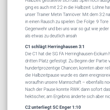
Halbzeit gestaltete sich das Spiel noch aus
ging es auch mit 2:2 in die Halbzeit. Löhne h
unser Trainer Metin Tanriöver. Mit dem 3:2 
in einen Rausch zu spielen. Die Folge: 9 Tor
Gegenwehr und bei uns war so gut wie jeder A
als etwas zu deutlich ansah
C1 schlägt Herringhausen 3:1
Die C1 hat die SG FA Herringhausen-Eickum h
dritten Platz gefestigt. Zu Beginn der Partie
hundertprozentige Chancen, konnten aber rel
die Halbzeitpause wurde es dann ereignisreic
woraufhin unsere Mannschaft – ebenfalls noch
Nach der Pause konnte RWK dann sofort das 
hektischer, am Ergebnis änderte sich aber n
C2 unterliegt SC Enger 1:10