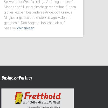
Bei wem der Westfalen-Liga-Aufstieg unserer 1.
Mannschaft Lust auf mehr gemacht hat, für den
gibt es jetzt ein besonderes Angebot: Für neue
Mitglieder gibt es das erste Beitrags-Halbjahr
geschenkt! Das Angebot bezieht sich auf
passive
Weiterlesen
Business-Partner