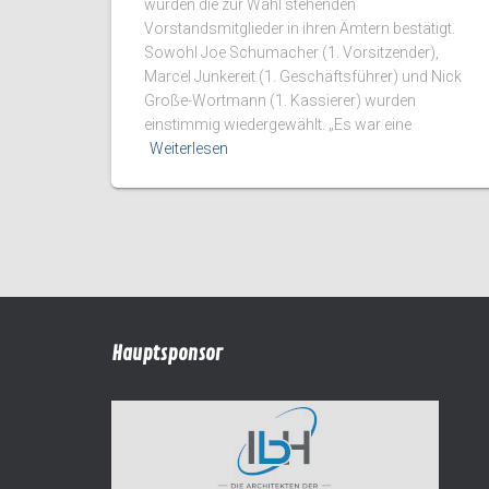
wurden die zur Wahl stehenden
Vorstandsmitglieder in ihren Ämtern bestätigt.
Sowohl Joe Schumacher (1. Vorsitzender),
Marcel Junkereit (1. Geschäftsführer) und Nick
Große-Wortmann (1. Kassierer) wurden
einstimmig wiedergewählt. „Es war eine
Weiterlesen
Hauptsponsor