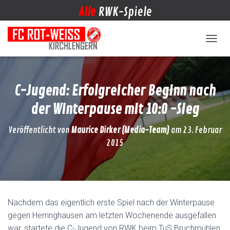
Alle
RWK-Spiele
NAVIG
C-Jugend: Erfolgreicher Beginn nach
der Winterpause mit 10:0 -Sieg
Veröffentlicht von
Maurice Dirker (Media-Team)
am
23. Februar
2015
Nachdem das eigentlich erste Spiel nach der Winterpause
gegen Herringhausen am letzten Wochenende ausgefallen
war, startete die C-Jugend von RWK beim TuS Bruchmühlen