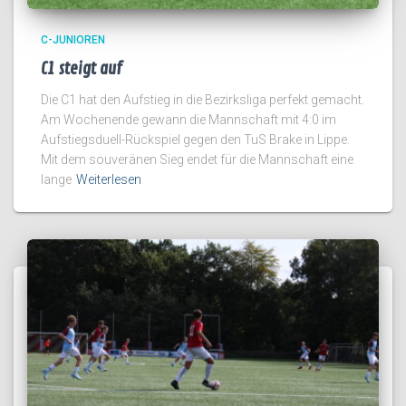
C-JUNIOREN
C1 steigt auf
Die C1 hat den Aufstieg in die Bezirksliga perfekt gemacht.
Am Wochenende gewann die Mannschaft mit 4:0 im
Aufstiegsduell-Rückspiel gegen den TuS Brake in Lippe.
Mit dem souveränen Sieg endet für die Mannschaft eine
lange
Weiterlesen