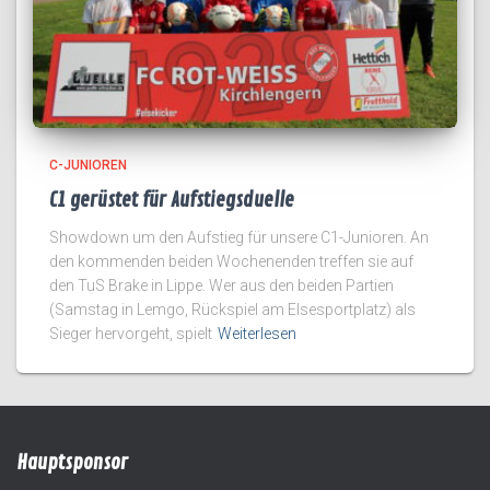
C-JUNIOREN
C1 gerüstet für Aufstiegsduelle
Showdown um den Aufstieg für unsere C1-Junioren. An
den kommenden beiden Wochenenden treffen sie auf
den TuS Brake in Lippe. Wer aus den beiden Partien
(Samstag in Lemgo, Rückspiel am Elsesportplatz) als
Sieger hervorgeht, spielt
Weiterlesen
Hauptsponsor