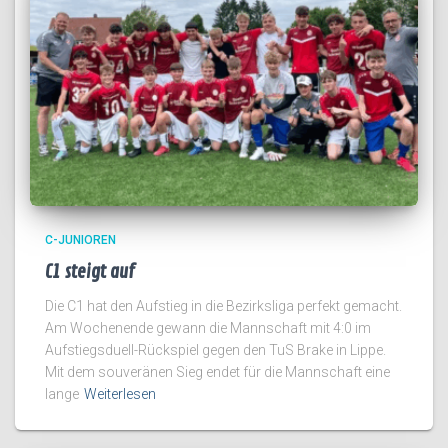
C-JUNIOREN
C1 steigt auf
Die C1 hat den Aufstieg in die Bezirksliga perfekt gemacht.
Am Wochenende gewann die Mannschaft mit 4:0 im
Aufstiegsduell-Rückspiel gegen den TuS Brake in Lippe.
Mit dem souveränen Sieg endet für die Mannschaft eine
lange
Weiterlesen