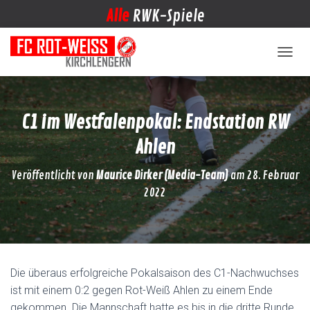
Alle
RWK-Spiele
NAVIG
C1 im Westfalenpokal: Endstation RW
Ahlen
Veröffentlicht von
Maurice Dirker (Media-Team)
am
28. Februar
2022
Die überaus erfolgreiche Pokalsaison des C1-Nachwuchses
ist mit einem 0:2 gegen Rot-Weiß Ahlen zu einem Ende
gekommen. Die Mannschaft hatte es bis in die dritte Runde