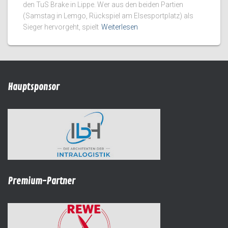
den TuS Brake in Lippe. Wer aus den beiden Partien
(Samstag in Lemgo, Rückspiel am Elsesportplatz) als
Sieger hervorgeht, spielt
Weiterlesen
Hauptsponsor
Premium-Partner