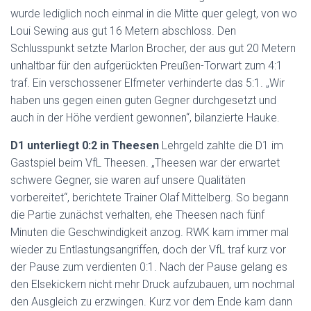
wurde lediglich noch einmal in die Mitte quer gelegt, von wo
Loui Sewing aus gut 16 Metern abschloss. Den
Schlusspunkt setzte Marlon Brocher, der aus gut 20 Metern
unhaltbar für den aufgerückten Preußen-Torwart zum 4:1
traf. Ein verschossener Elfmeter verhinderte das 5:1. „Wir
haben uns gegen einen guten Gegner durchgesetzt und
auch in der Höhe verdient gewonnen“, bilanzierte Hauke.
D1 unterliegt 0:2 in Theesen
Lehrgeld zahlte die D1 im
Gastspiel beim VfL Theesen. „Theesen war der erwartet
schwere Gegner, sie waren auf unsere Qualitäten
vorbereitet“, berichtete Trainer Olaf Mittelberg. So begann
die Partie zunächst verhalten, ehe Theesen nach fünf
Minuten die Geschwindigkeit anzog. RWK kam immer mal
wieder zu Entlastungsangriffen, doch der VfL traf kurz vor
der Pause zum verdienten 0:1. Nach der Pause gelang es
den Elsekickern nicht mehr Druck aufzubauen, um nochmal
den Ausgleich zu erzwingen. Kurz vor dem Ende kam dann