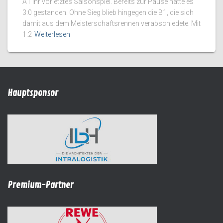
A1 ihr vorletztes Saisonspiel. Bereits zur Pause hatte es
3:0 gestanden. Ohne Sieg blieb hingegen die B1, die sich
damit aus dem Meisterschaftsrennen verabschiedete. Mit
1:2
Weiterlesen
Hauptsponsor
Premium-Partner