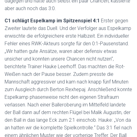
dagegen und hatte auch selbst ein paar Chancen, kassierte
aber auch noch das 3:0.
C1 schlägt Espelkamp im Spitzenspiel 4:1
Erster gegen
Zweiter lautete das Duell. Und der Verfolger aus Espelkamp
erwischte die erfolgreichere erste Halbzeit. Ein individueller
Fehler eines RWK-Akteurs sorgte für den 0:1-Pausenstand.
„Wir hatten gute Ansätze, waren aber defensiv etwas
unsicher und konnten unsere Chancen nicht nutzen“,
berichtete Trainer Hauke Leerhoff. Das machten die Rot-
Weißen nach der Pause besser. Zudem presste die
Mannschaft aggressiver und kam nach knapp fünf Minuten
zum Ausgleich durch Berton Rexhepaj. Anschließend konnte
Espelkamp phasenweise nicht den eigenen Strafraum
verlassen. Nach einer Balleroberung im Mittelfeld landete
der Ball dann auf dem rechten Flügel bei Malik Augustin, der
den Ball in das lange Eck zum 2:1 einschob. Hauke: „Von da
an hatten wir die komplette Spielkontrolle.“ Das 3:1 fiel nach
einem ähnlichen Muster wie der vorherige Treffer. Der Ball