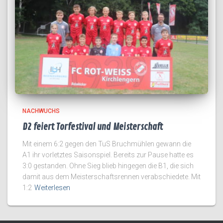
NACHWUCHS
D2 feiert Torfestival und Meisterschaft
Mit einem 6:2 gegen den TuS Bruchmühlen gewann die
A1 ihr vorletztes Saisonspiel. Bereits zur Pause hatte es
3:0 gestanden. Ohne Sieg blieb hingegen die B1, die sich
damit aus dem Meisterschaftsrennen verabschiedete. Mit
1:2
Weiterlesen