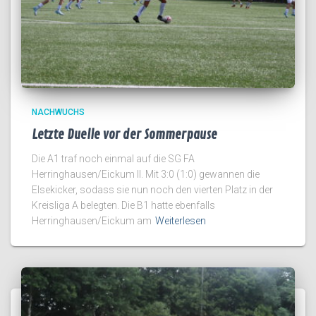
NACHWUCHS
Letzte Duelle vor der Sommerpause
Die A1 traf noch einmal auf die SG FA
Herringhausen/Eickum II. Mit 3:0 (1:0) gewannen die
Elsekicker, sodass sie nun noch den vierten Platz in der
Kreisliga A belegten. Die B1 hatte ebenfalls
Herringhausen/Eickum am
Weiterlesen