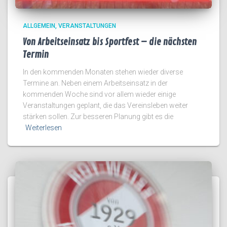
ALLGEMEIN
VERANSTALTUNGEN
Von Arbeitseinsatz bis Sportfest – die nächsten
Termin
In den kommenden Monaten stehen wieder diverse
Termine an. Neben einem Arbeitseinsatz in der
kommenden Woche sind vor allem wieder einige
Veranstaltungen geplant, die das Vereinsleben weiter
stärken sollen. Zur besseren Planung gibt es die
Weiterlesen