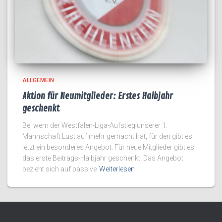
ALLGEMEIN
Aktion für Neumitglieder: Erstes Halbjahr
geschenkt
Bei wem der Westfalen-Liga-Aufstieg unserer 1.
Mannschaft Lust auf mehr gemacht hat, für den gibt es
jetzt ein besonderes Angebot: Für neue Mitglieder gibt es
das erste Beitrags-Halbjahr geschenkt! Das Angebot
bezieht sich auf passive
Weiterlesen