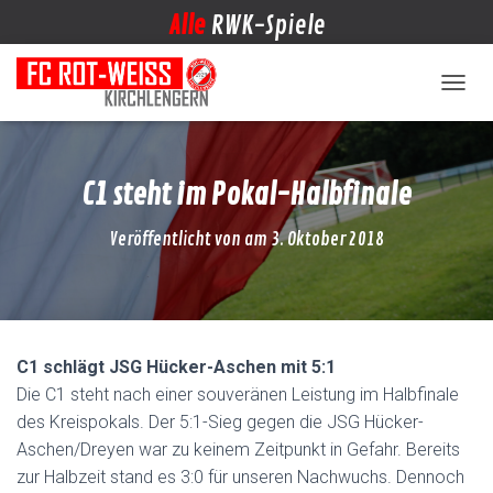
Alle
RWK-Spiele
NAVIG
C1 steht im Pokal-Halbfinale
Veröffentlicht von
am
3. Oktober 2018
C1 schlägt JSG Hücker-Aschen mit 5:1
Die C1 steht nach einer souveränen Leistung im Halbfinale
des Kreispokals. Der 5:1-Sieg gegen die JSG Hücker-
Aschen/Dreyen war zu keinem Zeitpunkt in Gefahr. Bereits
zur Halbzeit stand es 3:0 für unseren Nachwuchs. Dennoch