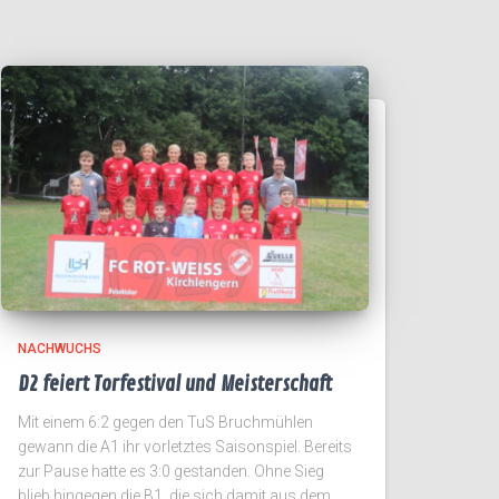
NACHWUCHS
D2 feiert Torfestival und Meisterschaft
Mit einem 6:2 gegen den TuS Bruchmühlen
gewann die A1 ihr vorletztes Saisonspiel. Bereits
zur Pause hatte es 3:0 gestanden. Ohne Sieg
blieb hingegen die B1, die sich damit aus dem