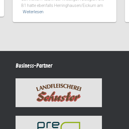
B1 hatte ebenfalls Herringhausen/Eickum am
Weiterlesen
Business-Partner