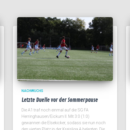
NACHWUCHS
Letzte Duelle vor der Sommerpause
Die A1 traf noch einmal auf die SG FA
Herringhausen/Eickum II. Mit 3:0 (1:0)
gewannen die Elsekicker, sodass sie nun noch
den vierten Platz in der Kreisliga A belegten. Die