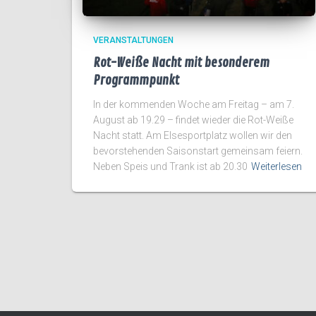
VERANSTALTUNGEN
Rot-Weiße Nacht mit besonderem
Programmpunkt
In der kommenden Woche am Freitag – am 7.
August ab 19.29 – findet wieder die Rot-Weiße
Nacht statt. Am Elsesportplatz wollen wir den
bevorstehenden Saisonstart gemeinsam feiern.
Neben Speis und Trank ist ab 20.30
Weiterlesen