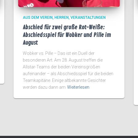
AUS DEM VEREIN
HERREN
VERANSTALTUNGEN
Abschied für zwei große Rot-Weiße:
Abschiedsspiel für Wobker und Pille im
August
Wobker vs. Pille – Das ist ein Duell der
besonderen Art. Am 28. August treffen die
Allstar-Teams der beiden Vereinsgrößen
aufeinander – als Abschiedsspiel für die beiden
Teamkapitäne. Einige altbekannte Gesichter
werden dazu dann am
Weiterlesen