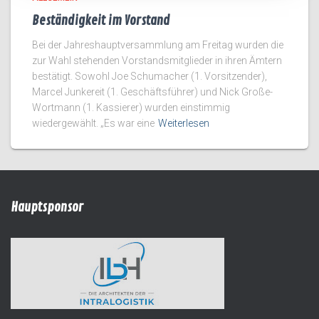
Beständigkeit im Vorstand
Bei der Jahreshauptversammlung am Freitag wurden die
zur Wahl stehenden Vorstandsmitglieder in ihren Ämtern
bestätigt. Sowohl Joe Schumacher (1. Vorsitzender),
Marcel Junkereit (1. Geschäftsführer) und Nick Große-
Wortmann (1. Kassierer) wurden einstimmig
wiedergewählt. „Es war eine
Weiterlesen
Hauptsponsor