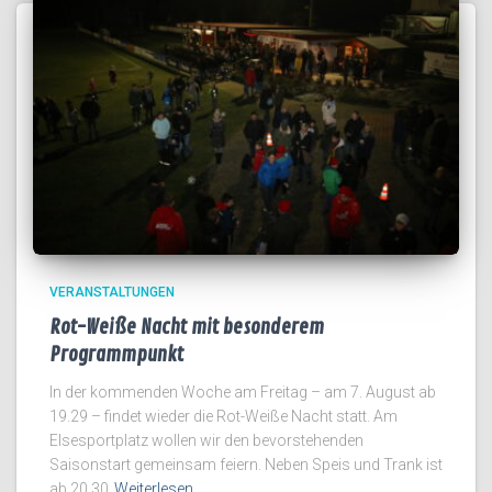
VERANSTALTUNGEN
Rot-Weiße Nacht mit besonderem
Programmpunkt
In der kommenden Woche am Freitag – am 7. August ab
19.29 – findet wieder die Rot-Weiße Nacht statt. Am
Elsesportplatz wollen wir den bevorstehenden
Saisonstart gemeinsam feiern. Neben Speis und Trank ist
ab 20.30
Weiterlesen