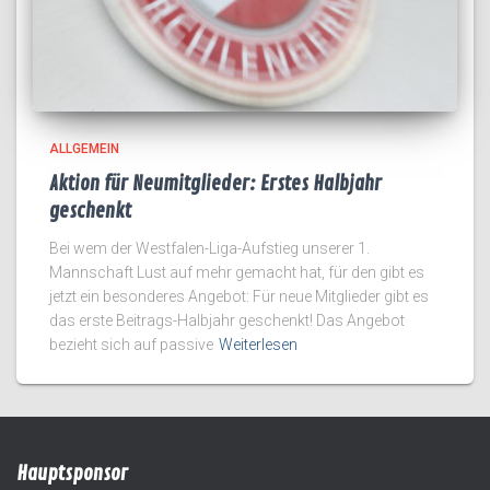
ALLGEMEIN
Aktion für Neumitglieder: Erstes Halbjahr
geschenkt
Bei wem der Westfalen-Liga-Aufstieg unserer 1.
Mannschaft Lust auf mehr gemacht hat, für den gibt es
jetzt ein besonderes Angebot: Für neue Mitglieder gibt es
das erste Beitrags-Halbjahr geschenkt! Das Angebot
bezieht sich auf passive
Weiterlesen
Hauptsponsor