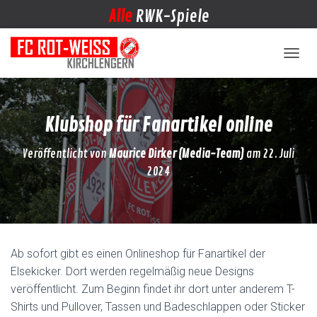
Alle
RWK-Spiele
NAVIG
Klubshop für Fanartikel online
Veröffentlicht von
Maurice Dirker (Media-Team)
am
22. Juli
2024
Ab sofort gibt es einen Onlineshop für Fanartikel der
Elsekicker. Dort werden regelmäßig neue Designs
veröffentlicht. Zum Beginn findet ihr dort unter anderem T-
Shirts und Pullover, Tassen und Badeschlappen oder Sticker