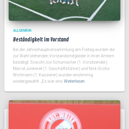
ALLGEMEIN
Beständigkeit im Vorstand
Bei der Jahreshauptversammlung am Freitag wurden die
zur Wahl stehenden Vorstandsmitglieder in ihren Ämtern
bestätigt. Sowohl Joe Schumacher (1. Vorsitzender),
Marcel Junkereit (1. Geschäftsführer) und Nick Große-
Wortmann (1. Kassierer) wurden einstimmig
wiedergewählt. „Es war eine
Weiterlesen