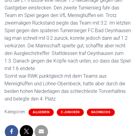
und die E1 musste eine herbe 1:5 Niederlage gegen den
Gastgeber einstecken. Den zweite Turniersieg fuhr das
Team im Spiel gegen den VfL Mennighüffen ein. Trotz
zweimaligen Rückstand siegte das Team mit 3:2. Im letzten
Spiel gegen den späteren Turniersieger FC Bad Oeynhausen
lag man schnell mit 0:2 zurück, konnte jedoch dann auf 1:2
verkürzen. Die Mannschaft spielte gut, schaffte aber nicht
den Ausgleichstreffer. Stattdessen traf Oeynhausen zum
1:3. Danach gingen die Köpfe nach unten, so dass das Spiel
mit 1:6 endete.
Somit war RWK punktgleich mit dem Teams aus
Mennighüffen und Löhne-Obernbeck, hatte aber durch die
beiden hohen Niederlagen das schlechteste Torverhältnis
und belegte den 4. Platz.
Kategorien:
ALLGEMEIN
E-JUNIOREN
NACHWUCHS