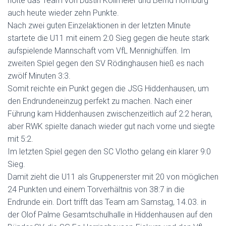
holte das Team von Dustin Kollmeier und Bernd Homburg
auch heute wieder zehn Punkte.
Nach zwei guten Einzelaktionen in der letzten Minute
startete die U11 mit einem 2:0 Sieg gegen die heute stark
aufspielende Mannschaft vom VfL Mennighüffen. Im
zweiten Spiel gegen den SV Rödinghausen hieß es nach
zwölf Minuten 3:3.
Somit reichte ein Punkt gegen die JSG Hiddenhausen, um
den Endrundeneinzug perfekt zu machen. Nach einer
Führung kam Hiddenhausen zwischenzeitlich auf 2:2 heran,
aber RWK spielte danach wieder gut nach vorne und siegte
mit 5:2.
Im letzten Spiel gegen den SC Vlotho gelang ein klarer 9:0
Sieg.
Damit zieht die U11 als Gruppenerster mit 20 von möglichen
24 Punkten und einem Torverhältnis von 38:7 in die
Endrunde ein. Dort trifft das Team am Samstag, 14.03. in
der Olof Palme Gesamtschulhalle in Hiddenhausen auf den