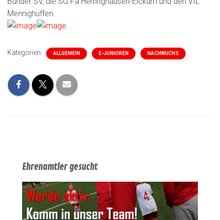
Bünder SV, die SG Fa Herringhausen-Eickum und den VfL
Mennighüffen.
Kategorien:
ALLGEMEIN
E-JUNIOREN
NACHWUCHS
Ehrenamtler gesucht