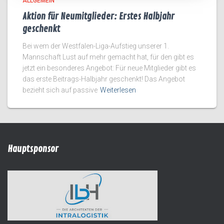
ALLGEMEIN
Aktion für Neumitglieder: Erstes Halbjahr
geschenkt
Bei wem der Westfalen-Liga-Aufstieg unserer 1.
Mannschaft Lust auf mehr gemacht hat, für den gibt es
jetzt ein besonderes Angebot: Für neue Mitglieder gibt es
das erste Beitrags-Halbjahr geschenkt! Das Angebot
bezieht sich auf passive
Weiterlesen
Hauptsponsor