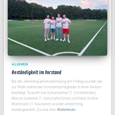
ALLGEMEIN
Beständigkeit im Vorstand
Bei der Jahreshauptversammlung am Freitag wurden die
zur Wahl stehenden Vorstandsmitglieder in ihren Ämtern
bestätigt. Sowohl Joe Schumacher (1. Vorsitzender),
Marcel Junkereit (1. Geschäftsführer) und Nick Große-
Wortmann (1. Kassierer) wurden einstimmig
wiedergewählt. „Es war eine
Weiterlesen