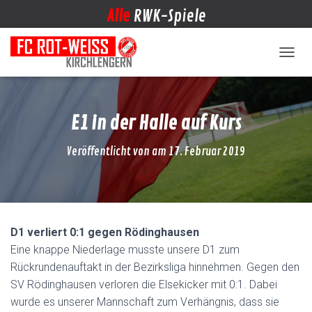
Alle
RWK-Spiele
NAVIG
E1 in der Halle auf Kurs
Veröffentlicht von
am
17. Februar 2019
D1 verliert 0:1 gegen Rödinghausen
Eine knappe Niederlage musste unsere D1 zum
Rückrundenauftakt in der Bezirksliga hinnehmen. Gegen den
SV Rödinghausen verloren die Elsekicker mit 0:1. Dabei
wurde es unserer Mannschaft zum Verhängnis, dass sie