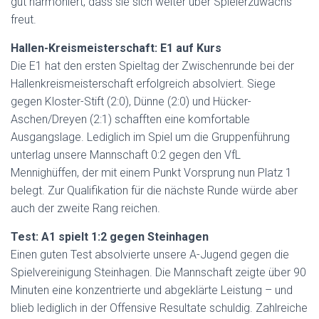
gut harmoniert, dass sie sich weiter über Spielerzuwachs
freut.
Hallen-Kreismeisterschaft: E1 auf Kurs
Die E1 hat den ersten Spieltag der Zwischenrunde bei der
Hallenkreismeisterschaft erfolgreich absolviert. Siege
gegen Kloster-Stift (2:0), Dünne (2:0) und Hücker-
Aschen/Dreyen (2:1) schafften eine komfortable
Ausgangslage. Lediglich im Spiel um die Gruppenführung
unterlag unsere Mannschaft 0:2 gegen den VfL
Mennighüffen, der mit einem Punkt Vorsprung nun Platz 1
belegt. Zur Qualifikation für die nächste Runde würde aber
auch der zweite Rang reichen.
Test: A1 spielt 1:2 gegen Steinhagen
Einen guten Test absolvierte unsere A-Jugend gegen die
Spielvereinigung Steinhagen. Die Mannschaft zeigte über 90
Minuten eine konzentrierte und abgeklärte Leistung – und
blieb lediglich in der Offensive Resultate schuldig. Zahlreiche