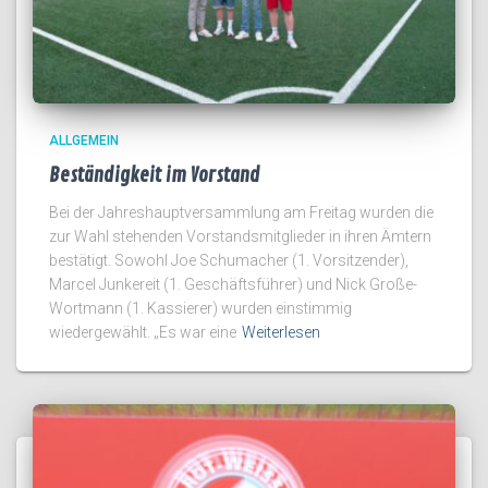
ALLGEMEIN
Beständigkeit im Vorstand
Bei der Jahreshauptversammlung am Freitag wurden die
zur Wahl stehenden Vorstandsmitglieder in ihren Ämtern
bestätigt. Sowohl Joe Schumacher (1. Vorsitzender),
Marcel Junkereit (1. Geschäftsführer) und Nick Große-
Wortmann (1. Kassierer) wurden einstimmig
wiedergewählt. „Es war eine
Weiterlesen