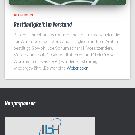
ALLGEMEIN
Beständigkeit im Vorstand
Bei der Jahreshauptversammlung am Freitag wurden die
zur Wahl stehenden Vorstandsmitglieder in ihren Ämtern
bestätigt. Sowohl Joe Schumacher (1. Vorsitzender),
Marcel Junkereit (1. Geschäftsführer) und Nick Große-
Wortmann (1. Kassierer) wurden einstimmig
wiedergewählt. „Es war eine
Weiterlesen
Hauptsponsor