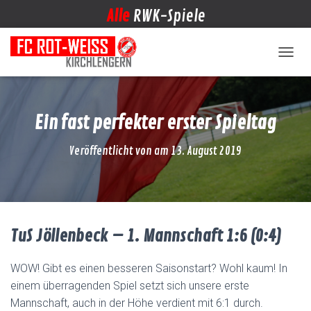
Alle
RWK-Spiele
NAVIG
Ein fast perfekter erster Spieltag
Veröffentlicht von
am
13. August 2019
TuS Jöllenbeck – 1. Mannschaft 1:6 (0:4)
WOW! Gibt es einen besseren Saisonstart? Wohl kaum! In
einem überragenden Spiel setzt sich unsere erste
Mannschaft, auch in der Höhe verdient mit 6:1 durch.