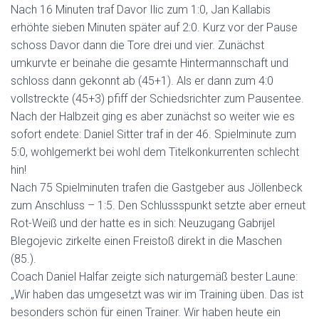
Nach 16 Minuten traf Davor Ilic zum 1:0, Jan Kallabis
erhöhte sieben Minuten später auf 2:0. Kurz vor der Pause
schoss Davor dann die Tore drei und vier. Zunächst
umkurvte er beinahe die gesamte Hintermannschaft und
schloss dann gekonnt ab (45+1). Als er dann zum 4:0
vollstreckte (45+3) pfiff der Schiedsrichter zum Pausentee.
Nach der Halbzeit ging es aber zunächst so weiter wie es
sofort endete: Daniel Sitter traf in der 46. Spielminute zum
5:0, wohlgemerkt bei wohl dem Titelkonkurrenten schlecht
hin!
Nach 75 Spielminuten trafen die Gastgeber aus Jöllenbeck
zum Anschluss – 1:5. Den Schlussspunkt setzte aber erneut
Rot-Weiß und der hatte es in sich: Neuzugang Gabrijel
Blegojevic zirkelte einen Freistoß direkt in die Maschen
(85.).
Coach Daniel Halfar zeigte sich naturgemäß bester Laune:
„Wir haben das umgesetzt was wir im Training üben. Das ist
besonders schön für einen Trainer. Wir haben heute ein