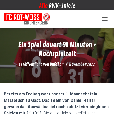
Alle
RWK-Spiele
NAVIG
Ein Spiel dauert 90 Minuten +
Nachspielzeit
Veröffentlicht von
Bufdi
am
7. November 2022
Bereits am Freitag war unserer 1. Mannschaft in
Mastbruch zu Gast. Das Team von Daniel Halfar
gewann das Auswärtsspiel nach zuletzt vier sieglosen
Spielen mit 2:1 (0:1).
Die erste Halbzeit verlief sehr