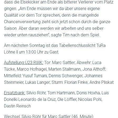
dass die Elsekicker am Ende als bitterer Verlierer vom Platz
gingen. „Am Ende müssen wir da über unsere eigene
Qualität vor dem Tor sprechen, denn die mangelnde
Chancenverwertung zieht sich jetzt schon durch die ganze
Saison. Aber daran werden wir arbeiten und uns selber
wieder unten rausziehen“, sagte Tim nach dem Spiel.
Am nächsten Sonntag ist das Tabellenschlusslicht TuRa
Löhne ll um 13:00 Uhr zu Gast.
Aufstellung U23 RWK:
Tor: Marc Sattler; Abwehr: Luca
Tücke, Marco Hofnagel, Marten Stallmann, Jona Althoff;
Mittelfeld: Yusuf Tumani, Dennis Schwenger, Johannes
Steinmeier, Lukas Langer; Sturm: Florian Finke, Andre Pliskat
Ersatzbank:
Silvio Röhr, Tom Hartmann, Donis Hoxha, Luis
Donelki Leonardo de la Cruz, Ole Löffler, Nicolas Pohl,
Dastin Reinsch
Wechsel:
Silvio Röhr für Marc Sattler (46. Minute)