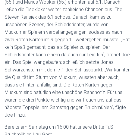
(55.) und Marius Wobker (65.) erhöhten auf 5:1. Danach
ließen die Elsekicker weiter zahlreiche Chancen aus. Ehe
Steven Ransiek das 6:1 schoss. Danach kam es zu
unschönen Szenen, der Schiedsrichter, wurde von
Muckumer Spielern verbal angegangen, sodass es nach
zwei Roten Karten im 9 gegen 11 weitergehen musste. „Hat
kein Spaß gemacht, das als Spieler zu spielen. Der
Schiedsrichter kann einem da auch nur Leid tun“, ordnet Joe
ein. Das Spiel war gelaufen; schließlich setzte Jonas
Schwarzenstein mit dem 7:1 den Schlusspunkt. „Wir kannten
die Qualität im Sturm von Muckum, wussten aber auch,
dass sie hinten anfällig sind. Die Roten Karten gegen
Muckum sind natürlich eine unschöne Randnotiz. Für uns
waren die drei Punkte wichtig und wir freuen uns auf das
nächste Topspiel am Samstag gegen Bruchmühlen“, fügte
Joe hinzu.
Bereits am Samstag um 16:00 hat unsere Dritte TuS
Bruchmühlen ll zu Gast.