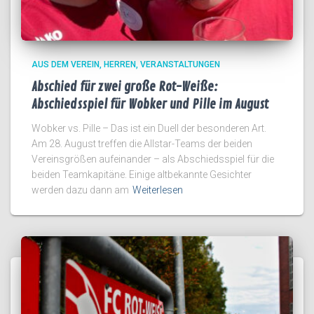
AUS DEM VEREIN
HERREN
VERANSTALTUNGEN
Abschied für zwei große Rot-Weiße:
Abschiedsspiel für Wobker und Pille im August
Wobker vs. Pille – Das ist ein Duell der besonderen Art.
Am 28. August treffen die Allstar-Teams der beiden
Vereinsgrößen aufeinander – als Abschiedsspiel für die
beiden Teamkapitäne. Einige altbekannte Gesichter
werden dazu dann am
Weiterlesen