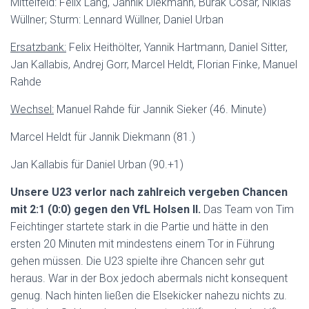
Mittelfeld: Felix Lang, Jannik Diekmann, Burak Cosar, Niklas
Wüllner; Sturm: Lennard Wüllner, Daniel Urban
Ersatzbank:
Felix Heithölter, Yannik Hartmann, Daniel Sitter,
Jan Kallabis, Andrej Gorr, Marcel Heldt, Florian Finke, Manuel
Rahde
Wechsel:
Manuel Rahde für Jannik Sieker (46. Minute)
Marcel Heldt für Jannik Diekmann (81.)
Jan Kallabis für Daniel Urban (90.+1)
Unsere U23 verlor nach zahlreich vergeben Chancen
mit 2:1 (0:0) gegen den VfL Holsen ll.
Das Team von Tim
Feichtinger startete stark in die Partie und hätte in den
ersten 20 Minuten mit mindestens einem Tor in Führung
gehen müssen. Die U23 spielte ihre Chancen sehr gut
heraus. War in der Box jedoch abermals nicht konsequent
genug. Nach hinten ließen die Elsekicker nahezu nichts zu.