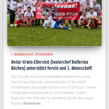
1. MANNSCHAFT
SPONSOREN
Heinz-Erwin Ellersiek (Seniorchef Ballerina
Küchen) unterstützt Verein und 1. Mannschaft
Der Gründer des Küchenherstellers Ballerina-Küchen,
Heinz-Erwin Ellersiek, unterstützt den FC Rot-Weiß
Kirchlengern als privater Gönner mit 10.000 Euro. Diesen
Betrag überwies Ellersiek an die Elsekicker. Zudem
finanziert Herr Ellersiek für sämtliche Spieler des neuen
Kaders
Weiterlesen