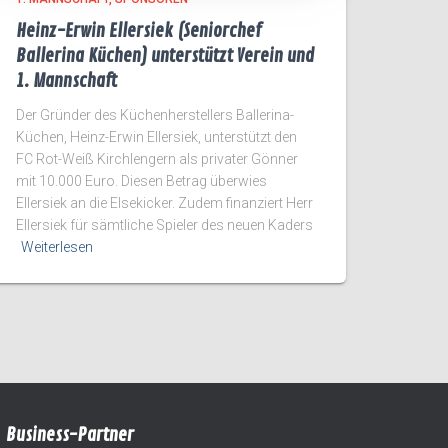
Heinz-Erwin Ellersiek (Seniorchef
Ballerina Küchen) unterstützt Verein und
1. Mannschaft
Der Gründer des Küchenherstellers Ballerina-
Küchen, Heinz-Erwin Ellersiek, unterstützt den
FC Rot-Weiß Kirchlengern als privater Gönner
mit 10.000 Euro. Diesen Betrag überwies
Ellersiek an die Elsekicker. Zudem finanziert Herr
Ellersiek für sämtliche Spieler des neuen Kaders
Weiterlesen
Business-Partner