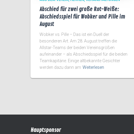
Abschied für zwei große Rot-Weiße:
Abschiedsspiel für Wobker und Pille im
August
Wobker vs. Pille – Das ist ein Duell der
besonderen Art. Am 28. August treffen die
Allstar-Teams der beiden Vereinsgrößen
aufeinander – als Abschiedsspiel für die beiden
Teamkapitäne. Einige altbekannte Gesichter
werden dazu dann am
Weiterlesen
Hauptsponsor