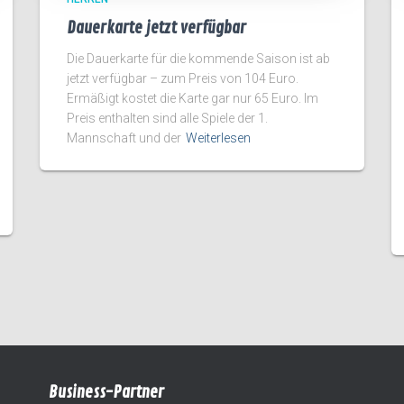
Dauerkarte jetzt verfügbar
Die Dauerkarte für die kommende Saison ist ab
jetzt verfügbar – zum Preis von 104 Euro.
Ermäßigt kostet die Karte gar nur 65 Euro. Im
Preis enthalten sind alle Spiele der 1.
Mannschaft und der
Weiterlesen
Business-Partner