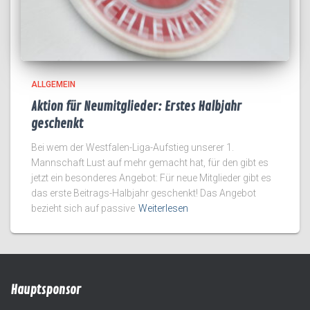
ALLGEMEIN
Aktion für Neumitglieder: Erstes Halbjahr
geschenkt
Bei wem der Westfalen-Liga-Aufstieg unserer 1.
Mannschaft Lust auf mehr gemacht hat, für den gibt es
jetzt ein besonderes Angebot: Für neue Mitglieder gibt es
das erste Beitrags-Halbjahr geschenkt! Das Angebot
bezieht sich auf passive
Weiterlesen
Hauptsponsor