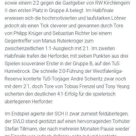
sowie einem 2:2 gegen die Gastgeber von RW Kirchlengern
II den ersten Platz in Gruppe A belegt. Im Halbfinale
erwiesen sich die hochmotivierten und laufstarken Löhner
jedoch als einen Tick cleverer und gewannen durch Tore
von Philipp Krüger und Sebastian Richter bei einem
Gegentreffer von Marius Rutenkröger zum
zwischenzeitlichen 1:1-Ausgleich mit 2:1. Im zweiten
Halbfinale trafen die Herforder, mit sieben Punkten aus drei
Spielen souveräner Erster in der Gruppe B, auf den TuS
Hunnebrock. Die schnelle 2:0-Führung der Westfalenliga-
Reserve konterte TuS-Torjäger André Schieritz zwar noch
mit dem 2:1, doch Tore von Tobias Frenzel und Tony Yeung
sicherten den deutlichen 4:1-Erfolg für die spielerisch
überlegenen Herforder.
Im Endspiel agierte der SCH II zwar zumeist feldüberlegen,
der SVLO stand gestützt auf einen hervorragenden Torhüter
Stefan Tillmann, der nach mehreren Monaten Pause wieder