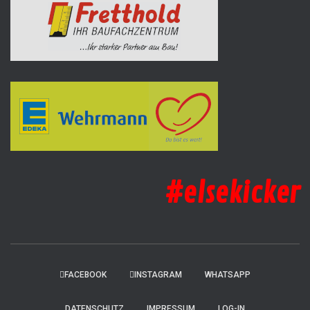
#elsekicker
FACEBOOK
INSTAGRAM
WHATSAPP
DATENSCHUTZ
IMPRESSUM
LOG-IN