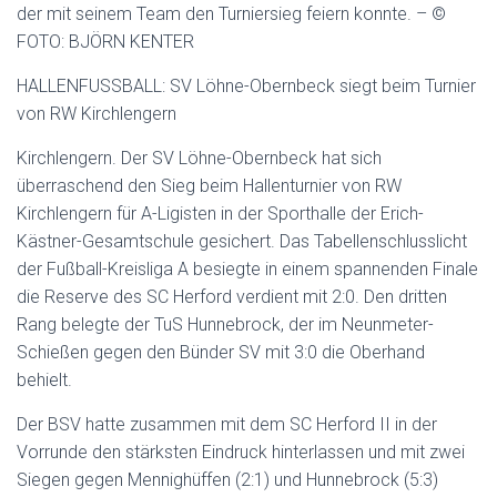
der mit seinem Team den Turniersieg feiern konnte. – ©
FOTO: BJÖRN KENTER
HALLENFUSSBALL: SV Löhne-Obernbeck siegt beim Turnier
von RW Kirchlengern
Kirchlengern. Der SV Löhne-Obernbeck hat sich
überraschend den Sieg beim Hallenturnier von RW
Kirchlengern für A-Ligisten in der Sporthalle der Erich-
Kästner-Gesamtschule gesichert. Das Tabellenschlusslicht
der Fußball-Kreisliga A besiegte in einem spannenden Finale
die Reserve des SC Herford verdient mit 2:0. Den dritten
Rang belegte der TuS Hunnebrock, der im Neunmeter-
Schießen gegen den Bünder SV mit 3:0 die Oberhand
behielt.
Der BSV hatte zusammen mit dem SC Herford II in der
Vorrunde den stärksten Eindruck hinterlassen und mit zwei
Siegen gegen Mennighüffen (2:1) und Hunnebrock (5:3)