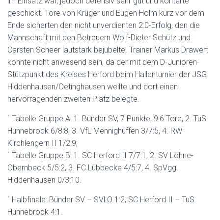
im Einsatz war, jedoch defensiv sehr gut und konterte
geschickt. Tore von Krüger und Eugen Holm kurz vor dem
Ende sicherten den nicht unverdienten 2:0-Erfolg, den die
Mannschaft mit den Betreuern Wolf-Dieter Schütz und
Carsten Scheer lautstark bejubelte. Trainer Markus Drawert
konnte nicht anwesend sein, da der mit dem D-Junioren-
Stützpunkt des Kreises Herford beim Hallenturnier der JSG
Hiddenhausen/Oetinghausen weilte und dort einen
hervorragenden zweiten Platz belegte.
´ Tabelle Gruppe A: 1. Bünder SV, 7 Punkte, 9:6 Tore, 2. TuS
Hunnebrock 6/8:8, 3. VfL Mennighüffen 3/7:5, 4. RW
Kirchlengern II 1/2:9;
´ Tabelle Gruppe B: 1. SC Herford II 7/7:1, 2. SV Löhne-
Obernbeck 5/5:2, 3. FC Lübbecke 4/5:7, 4. SpVgg.
Hiddenhausen 0/3:10.
´ Halbfinale: Bünder SV – SVLO 1:2, SC Herford II – TuS
Hunnebrock 4:1.