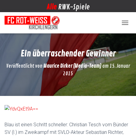
Alle
RWK-Spiele
NAVIG
Ein überraschender Gewinner
Veröffentlicht von
Maurice Dirker (Media-Team)
am
15. Januar
2015
Blau ist einen Schritt schneller: Christian Tesch vom Bünder
SV (l.) im Zweikampf mit SVLO-Akteur Sebastian Richter,