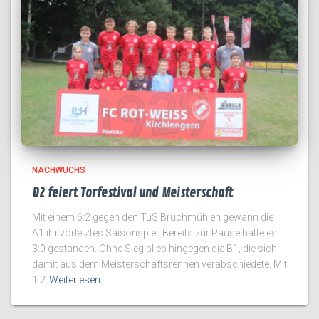
NACHWUCHS
D2 feiert Torfestival und Meisterschaft
Mit einem 6:2 gegen den TuS Bruchmühlen gewann die
A1 ihr vorletztes Saisonspiel. Bereits zur Pause hatte es
3:0 gestanden. Ohne Sieg blieb hingegen die B1, die sich
damit aus dem Meisterschaftsrennen verabschiedete. Mit
1:2
Weiterlesen