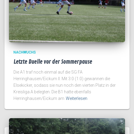
NACHWUCHS
Letzte Duelle vor der Sommerpause
Die A1 traf noch einmal auf die SG FA
Herringhausen/Eickum II. Mit 3:0 (1:0) gewannen die
Elsekicker, sodass sie nun noch den vierten Platz in der
Kreisliga A belegten. Die B1 hatte ebenfalls
Herringhausen/Eickum am
Weiterlesen