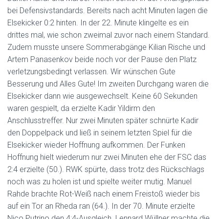
bei Defensivstandards. Bereits nach acht Minuten lagen die
Elsekicker 0:2 hinten. In der 22. Minute klingelte es ein
drittes mal, wie schon zweimal zuvor nach einem Standard.
Zudem musste unsere Sommerabgänge Kilian Rische und
Artem Panasenkov beide noch vor der Pause den Platz
verletzungsbedingt verlassen. Wir wünschen Gute
Besserung und Alles Gute! Im zweiten Durchgang waren die
Elsekicker dann wie ausgewechselt. Keine 60 Sekunden
waren gespielt, da erzielte Kadir Yildirm den
Anschlusstreffer. Nur zwei Minuten später schnürte Kadir
den Doppelpack und ließ in seinem letzten Spiel für die
Elsekicker wieder Hoffnung aufkommen. Der Funken
Hoffnung hielt wiederum nur zwei Minuten ehe der FSC das
2:4 erzielte (50.). RWK spürte, dass trotz des Rückschlags
noch was zu holen ist und spielte weiter mutig. Manuel
Rahde brachte Rot-Weiß nach einem Freistoß wieder bis
auf ein Tor an Rheda ran (64.). In der 70. Minute erzielte
Nico Putrino den 4:4-Ausgleich. Lennard Wüllner machte die