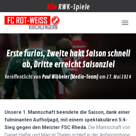
Alle
RWK-Spiele
NAVIG
Erste furios, Zweite hakt Saison schnell
ab, Dritte erreicht Saisonziel
Veröffentlicht von
Paul Wibbeler (Media-Team)
am
27. Mai 2024
Unsere 1. Mannschaft beendete die Saison, dank einer
fulminanten Aufholjagd, mit einem spektakulären 5:4-
Sieg gegen den Meister FSC Rheda.
Die Mannschaft von
Daniel Halfar und Marcel Thelen schlief in der Anfangsphase