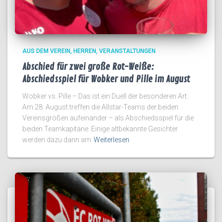
AUS DEM VEREIN
HERREN
VERANSTALTUNGEN
Abschied für zwei große Rot-Weiße:
Abschiedsspiel für Wobker und Pille im August
Wobker vs. Pille – Das ist ein Duell der besonderen Art.
Am 28. August treffen die Allstar-Teams der beiden
Vereinsgrößen aufeinander – als Abschiedsspiel für die
beiden Teamkapitäne. Einige altbekannte Gesichter
werden dazu dann am
Weiterlesen