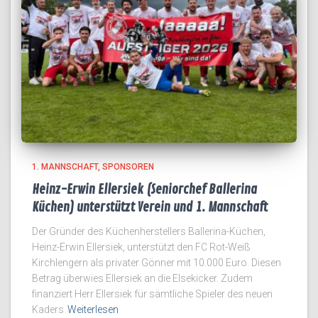
1. MANNSCHAFT
SPONSOREN
Heinz-Erwin Ellersiek (Seniorchef Ballerina
Küchen) unterstützt Verein und 1. Mannschaft
Der Gründer des Küchenherstellers Ballerina-Küchen,
Heinz-Erwin Ellersiek, unterstützt den FC Rot-Weiß
Kirchlengern als privater Gönner mit 10.000 Euro. Diesen
Betrag überwies Ellersiek an die Elsekicker. Zudem
finanziert Herr Ellersiek für sämtliche Spieler des neuen
Kaders
Weiterlesen