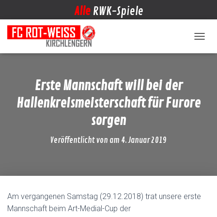
Alle
RWK-Spiele
NAVIG
Erste Mannschaft will bei der
Hallenkreismeisterschaft für Furore
sorgen
Veröffentlicht von
am
4. Januar 2019
Am vergangenen Samstag (29.12.2018) trat unsere erste
Mannschaft beim Art-Medial-Cup der