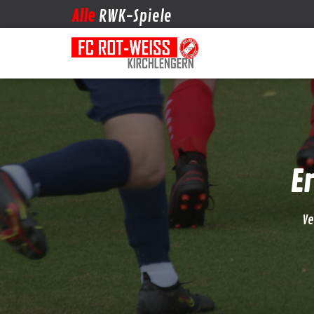
Alle
RWK-Spiele
E
Ve