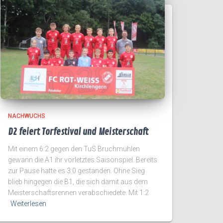
NACHWUCHS
D2 feiert Torfestival und Meisterschaft
Mit einem 6:2 gegen den TuS Bruchmühlen
gewann die A1 ihr vorletztes Saisonspiel. Bereits
zur Pause hatte es 3:0 gestanden. Ohne Sieg
blieb hingegen die B1, die sich damit aus dem
Meisterschaftsrennen verabschiedete. Mit 1:2
Weiterlesen