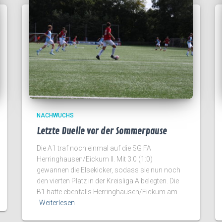
NACHWUCHS
Letzte Duelle vor der Sommerpause
Die A1 traf noch einmal auf die SG FA
Herringhausen/Eickum II. Mit 3:0 (1:0)
gewannen die Elsekicker, sodass sie nun noch
den vierten Platz in der Kreisliga A belegten. Die
B1 hatte ebenfalls Herringhausen/Eickum am
Weiterlesen