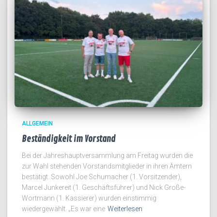
ALLGEMEIN
Beständigkeit im Vorstand
Bei der Jahreshauptversammlung am Freitag wurden die
zur Wahl stehenden Vorstandsmitglieder in ihren Ämtern
bestätigt. Sowohl Joe Schumacher (1. Vorsitzender),
Marcel Junkereit (1. Geschäftsführer) und Nick Große-
Wortmann (1. Kassierer) wurden einstimmig
wiedergewählt. „Es war eine
Weiterlesen