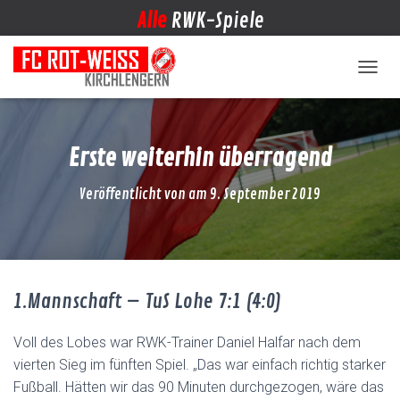
Alle
RWK-Spiele
NAVIG
Erste weiterhin überragend
Veröffentlicht von
am
9. September 2019
1.Mannschaft – TuS Lohe 7:1 (4:0)
Voll des Lobes war RWK-Trainer Daniel Halfar nach dem
vierten Sieg im fünften Spiel. „Das war einfach richtig starker
Fußball. Hätten wir das 90 Minuten durchgezogen, wäre das