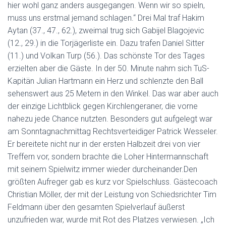
hier wohl ganz anders ausgegangen. Wenn wir so spieln,
muss uns erstmal jemand schlagen.“ Drei Mal traf Hakim
Aytan (37., 47., 62.), zweimal trug sich Gabijel Blagojevic
(12., 29.) in die Torjägerliste ein. Dazu trafen Daniel Sitter
(11.) und Volkan Turp (56.). Das schönste Tor des Tages
erzielten aber die Gäste. In der 50. Minute nahm sich TuS-
Kapitän Julian Hartmann ein Herz und schlenzte den Ball
sehenswert aus 25 Metern in den Winkel. Das war aber auch
der einzige Lichtblick gegen Kirchlengeraner, die vorne
nahezu jede Chance nutzten. Besonders gut aufgelegt war
am Sonntagnachmittag Rechtsverteidiger Patrick Wesseler.
Er bereitete nicht nur in der ersten Halbzeit drei von vier
Treffern vor, sondern brachte die Loher Hintermannschaft
mit seinem Spielwitz immer wieder durcheinander.Den
größten Aufreger gab es kurz vor Spielschluss. Gästecoach
Christian Möller, der mit der Leistung von Schiedsrichter Tim
Feldmann über den gesamten Spielverlauf äußerst
unzufrieden war, wurde mit Rot des Platzes verwiesen. „Ich