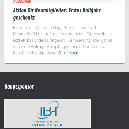
ALLGEMEIN
Aktion für Neumitglieder: Erstes Halbjahr
geschenkt
Bei wem der Westfalen-Liga-Aufstieg unserer 1.
Mannschaft Lust auf mehr gemacht hat, für den gibt es
jetzt ein besonderes Angebot: Für neue Mitglieder gibt es
das erste Beitrags-Halbjahr geschenkt! Das Angebot
bezieht sich auf passive
Weiterlesen
Hauptsponsor