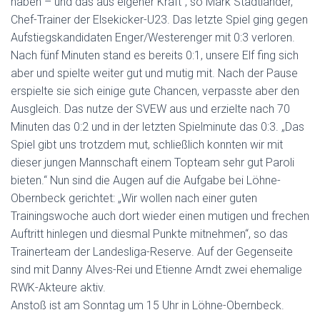
haben – und das aus eigener Kraft“, so Mark Stadtlander,
Chef-Trainer der Elsekicker-U23. Das letzte Spiel ging gegen
Aufstiegskandidaten Enger/Westerenger mit 0:3 verloren.
Nach fünf Minuten stand es bereits 0:1, unsere Elf fing sich
aber und spielte weiter gut und mutig mit. Nach der Pause
erspielte sie sich einige gute Chancen, verpasste aber den
Ausgleich. Das nutze der SVEW aus und erzielte nach 70
Minuten das 0:2 und in der letzten Spielminute das 0:3. „Das
Spiel gibt uns trotzdem mut, schließlich konnten wir mit
dieser jungen Mannschaft einem Topteam sehr gut Paroli
bieten.“ Nun sind die Augen auf die Aufgabe bei Löhne-
Obernbeck gerichtet: „Wir wollen nach einer guten
Trainingswoche auch dort wieder einen mutigen und frechen
Auftritt hinlegen und diesmal Punkte mitnehmen“, so das
Trainerteam der Landesliga-Reserve. Auf der Gegenseite
sind mit Danny Alves-Rei und Etienne Arndt zwei ehemalige
RWK-Akteure aktiv.
Anstoß ist am Sonntag um 15 Uhr in Löhne-Obernbeck.