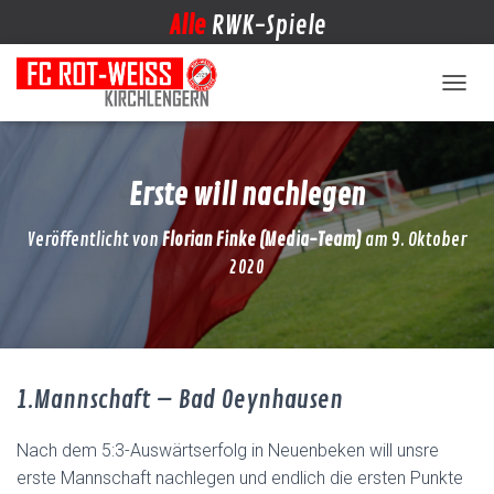
Alle
RWK-Spiele
NAVIG
Erste will nachlegen
Veröffentlicht von
Florian Finke (Media-Team)
am
9. Oktober
2020
1.Mannschaft – Bad Oeynhausen
Nach dem 5:3-Auswärtserfolg in Neuenbeken will unsre
erste Mannschaft nachlegen und endlich die ersten Punkte