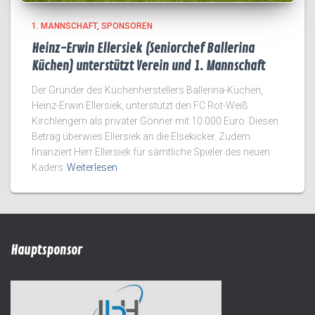
1. MANNSCHAFT
SPONSOREN
Heinz-Erwin Ellersiek (Seniorchef Ballerina
Küchen) unterstützt Verein und 1. Mannschaft
Der Gründer des Küchenherstellers Ballerina-Küchen,
Heinz-Erwin Ellersiek, unterstützt den FC Rot-Weiß
Kirchlengern als privater Gönner mit 10.000 Euro. Diesen
Betrag überwies Ellersiek an die Elsekicker. Zudem
finanziert Herr Ellersiek für sämtliche Spieler des neuen
Kaders
Weiterlesen
Hauptsponsor