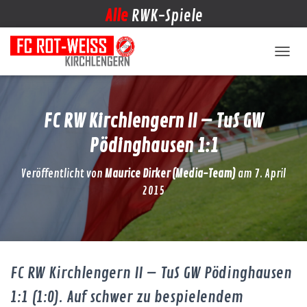
Alle
RWK-Spiele
NAVIG
FC RW Kirchlengern II – TuS GW
Pödinghausen 1:1
Veröffentlicht von
Maurice Dirker (Media-Team)
am
7. April
2015
FC RW Kirchlengern II – TuS GW Pödinghausen
1:1 (1:0). Auf schwer zu bespielendem