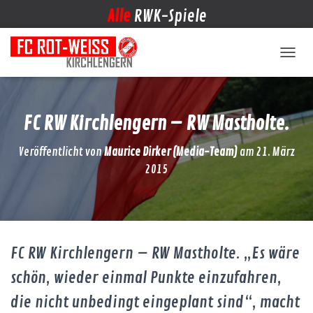
Alle
RWK-Spiele
NAVIG
FC RW Kirchlengern – RW Mastholte.
Veröffentlicht von
Maurice Dirker (Media-Team)
am
21. März
2015
FC RW Kirchlengern – RW Mastholte. „Es wäre
schön, wieder einmal Punkte einzufahren,
die nicht unbedingt eingeplant sind“, macht