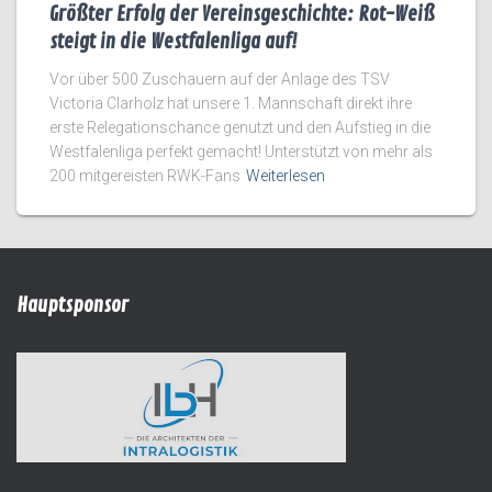
Größter Erfolg der Vereinsgeschichte: Rot-Weiß
steigt in die Westfalenliga auf!
Vor über 500 Zuschauern auf der Anlage des TSV
Victoria Clarholz hat unsere 1. Mannschaft direkt ihre
erste Relegationschance genutzt und den Aufstieg in die
Westfalenliga perfekt gemacht! Unterstützt von mehr als
200 mitgereisten RWK-Fans
Weiterlesen
Hauptsponsor