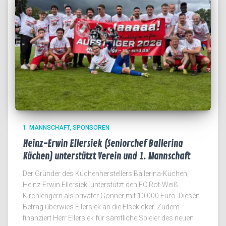
1. MANNSCHAFT
SPONSOREN
Heinz-Erwin Ellersiek (Seniorchef Ballerina
Küchen) unterstützt Verein und 1. Mannschaft
Der Gründer des Küchenherstellers Ballerina-Küchen,
Heinz-Erwin Ellersiek, unterstützt den FC Rot-Weiß
Kirchlengern als privater Gönner mit 10.000 Euro. Diesen
Betrag überwies Ellersiek an die Elsekicker. Zudem
finanziert Herr Ellersiek für sämtliche Spieler des neuen