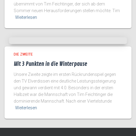
übernimmt von Tim Feichtinger, der sich ab dem
Sommer neuen Herausforderungen stellen möchte. Tim
Weiterlesen
DIE ZWEITE
Mit 3 Punkten in die Winterpause
Unsere Zweite zeigte im ersten Rückrundenspiel gegen
den TV Elverdissen eine deutliche Leistungssteigerung
und gewann verdient mit 4:0. Besonders in der ersten
Halbzeit war die Mannschaft von Tim Feichtinger die
dominierende Mannschaft. Nach einer Viertelstunde
Weiterlesen