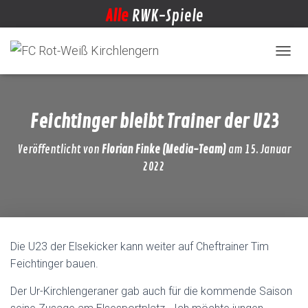
Alle
RWK-Spiele
NAVIG
Feichtinger bleibt Trainer der U23
Veröffentlicht von
Florian Finke (Media-Team)
am
15. Januar
2022
Die U23 der Elsekicker kann weiter auf Cheftrainer Tim
Feichtinger bauen.
Der Ur-Kirchlengeraner gab auch für die kommende Saison