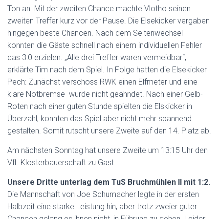
Ton an. Mit der zweiten Chance machte Vlotho seinen
zweiten Treffer kurz vor der Pause. Die Elsekicker vergaben
hingegen beste Chancen. Nach dem Seitenwechsel
konnten die Gäste schnell nach einem individuellen Fehler
das 3:0 erzielen. „Alle drei Treffer waren vermeidbar“,
erklärte Tim nach dem Spiel. In Folge hatten die Elsekicker
Pech: Zunächst verschoss RWK einen Elfmeter und eine
klare Notbremse wurde nicht geahndet. Nach einer Gelb-
Roten nach einer guten Stunde spielten die Elskicker in
Überzahl, konnten das Spiel aber nicht mehr spannend
gestalten. Somit rutscht unsere Zweite auf den 14. Platz ab.
Am nächsten Sonntag hat unsere Zweite um 13:15 Uhr den
VfL Klosterbauerschaft zu Gast.
Unsere Dritte unterlag dem TuS Bruchmühlen II mit 1:2.
Die Mannschaft von Joe Schumacher legte in der ersten
Halbzeit eine starke Leistung hin, aber trotz zweier guter
Chancen gelang es ihnen nicht, in Führung zu gehen. Leider