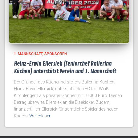
1. MANNSCHAFT
SPONSOREN
Heinz-Erwin Ellersiek (Seniorchef Ballerina
Küchen) unterstützt Verein und 1. Mannschaft
Der Gründer des Küchenherstellers Ballerina-Küchen,
Heinz-Erwin Ellersiek, unterstützt den FC Rot-Weiß
Kirchlengern als privater Gönner mit 10.000 Euro. Diesen
Betrag überwies Ellersiek an die Elsekicker. Zudem
finanziert Herr Ellersiek für sämtliche Spieler des neuen
Kaders
Weiterlesen