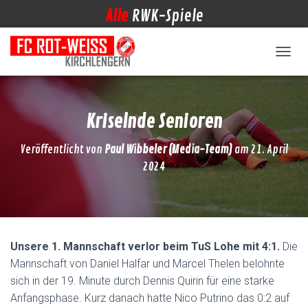
Alle
RWK-Spiele
NAVIG
Kriselnde Senioren
Veröffentlicht von
Paul Wibbeler (Media-Team)
am
21. April
2024
Unsere 1. Mannschaft verlor beim TuS Lohe mit 4:1.
Die
Mannschaft von Daniel Halfar und Marcel Thelen belohnte
sich in der 19. Minute durch Dennis Quirin für eine starke
Anfangsphase. Kurz danach hatte Nico Putrino das 0:2 auf