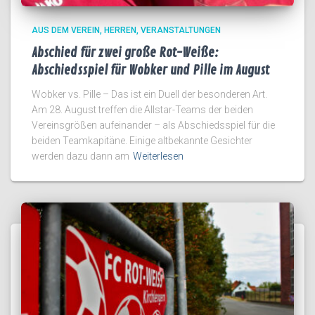
AUS DEM VEREIN
HERREN
VERANSTALTUNGEN
Abschied für zwei große Rot-Weiße:
Abschiedsspiel für Wobker und Pille im August
Wobker vs. Pille – Das ist ein Duell der besonderen Art.
Am 28. August treffen die Allstar-Teams der beiden
Vereinsgrößen aufeinander – als Abschiedsspiel für die
beiden Teamkapitäne. Einige altbekannte Gesichter
werden dazu dann am
Weiterlesen