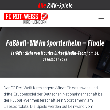
Alle
RWK-Spiele
NAVIG
Fußball-WM im Sportlerheim – Finale
Veröffentlicht von
Maurice Dirker (Media-Team)
am
14.
Dezember 2022
Der FC Rot-Weiß Kirchlengern öffnet für das zweite und
dritte Gruppenspiel der Deutschen Nationalmannschaft bei
der Fußball-Weltmeisterschaft sein Sportlerheim am
Elsesportplatz. Die Spiele werden auf Leinwand vom