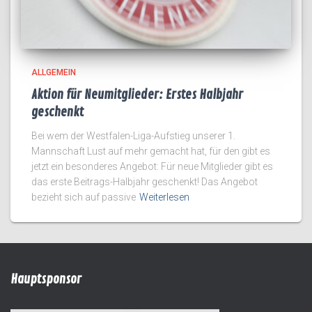
ALLGEMEIN
Aktion für Neumitglieder: Erstes Halbjahr
geschenkt
Bei wem der Westfalen-Liga-Aufstieg unserer 1.
Mannschaft Lust auf mehr gemacht hat, für den gibt es
jetzt ein besonderes Angebot: Für neue Mitglieder gibt es
das erste Beitrags-Halbjahr geschenkt! Das Angebot
bezieht sich auf passive
Weiterlesen
Hauptsponsor