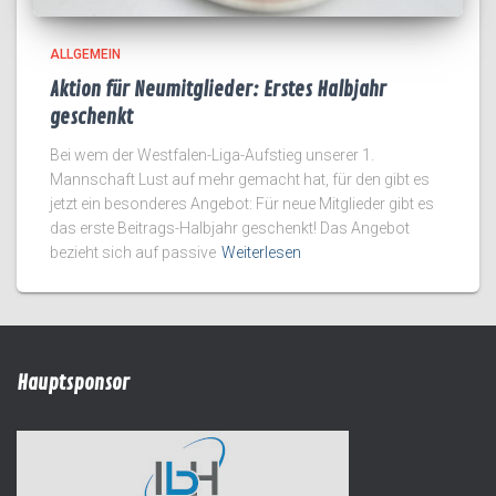
ALLGEMEIN
Aktion für Neumitglieder: Erstes Halbjahr
geschenkt
Bei wem der Westfalen-Liga-Aufstieg unserer 1.
Mannschaft Lust auf mehr gemacht hat, für den gibt es
jetzt ein besonderes Angebot: Für neue Mitglieder gibt es
das erste Beitrags-Halbjahr geschenkt! Das Angebot
bezieht sich auf passive
Weiterlesen
Hauptsponsor