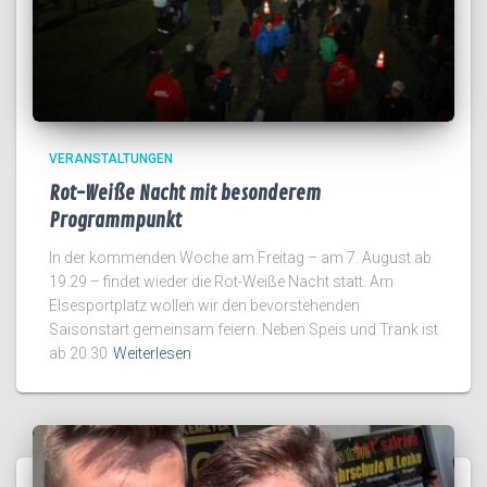
VERANSTALTUNGEN
Rot-Weiße Nacht mit besonderem
Programmpunkt
In der kommenden Woche am Freitag – am 7. August ab
19.29 – findet wieder die Rot-Weiße Nacht statt. Am
Elsesportplatz wollen wir den bevorstehenden
Saisonstart gemeinsam feiern. Neben Speis und Trank ist
ab 20.30
Weiterlesen