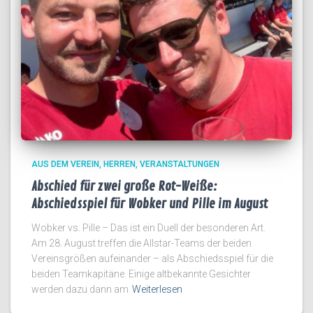
AUS DEM VEREIN
HERREN
VERANSTALTUNGEN
Abschied für zwei große Rot-Weiße:
Abschiedsspiel für Wobker und Pille im August
Wobker vs. Pille – Das ist ein Duell der besonderen Art.
Am 28. August treffen die Allstar-Teams der beiden
Vereinsgrößen aufeinander – als Abschiedsspiel für die
beiden Teamkapitäne. Einige altbekannte Gesichter
werden dazu dann am
Weiterlesen