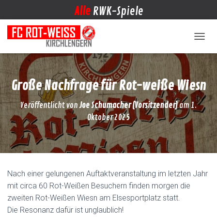
Alle
RWK-Spiele
NAVIG
Große Nachfrage für Rot-weiße Wiesn
Veröffentlicht von
Joe Schumacher (Vorsitzender)
am
1.
Oktober 2025
Nach einer gelungenen Auftaktveranstaltung im letzten Jahr
mit circa 60 Rot-Weißen Besuchern finden morgen die
zweiten Rot-Weißen Wiesn am Elsesportplatz statt.
Die Resonanz dafür ist unglaublich!