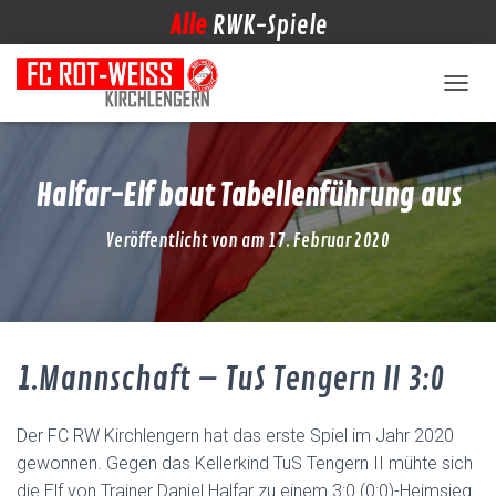
Alle
RWK-Spiele
NAVIG
Halfar-Elf baut Tabellenführung aus
Veröffentlicht von
am
17. Februar 2020
1.Mannschaft – TuS Tengern II 3:0
Der FC RW Kirchlengern hat das erste Spiel im Jahr 2020
gewonnen. Gegen das Kellerkind TuS Tengern II mühte sich
die Elf von Trainer Daniel Halfar zu einem 3:0 (0:0)-Heimsieg.