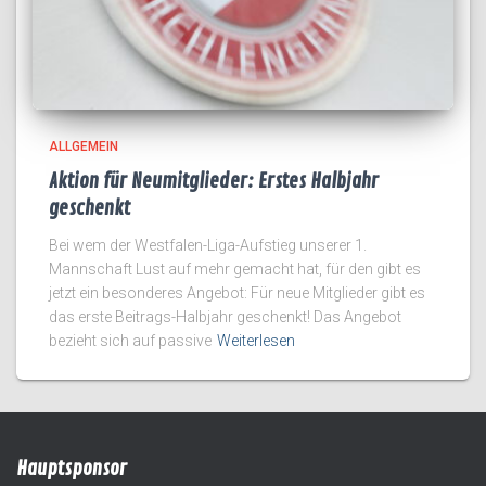
ALLGEMEIN
Aktion für Neumitglieder: Erstes Halbjahr
geschenkt
Bei wem der Westfalen-Liga-Aufstieg unserer 1.
Mannschaft Lust auf mehr gemacht hat, für den gibt es
jetzt ein besonderes Angebot: Für neue Mitglieder gibt es
das erste Beitrags-Halbjahr geschenkt! Das Angebot
bezieht sich auf passive
Weiterlesen
Hauptsponsor