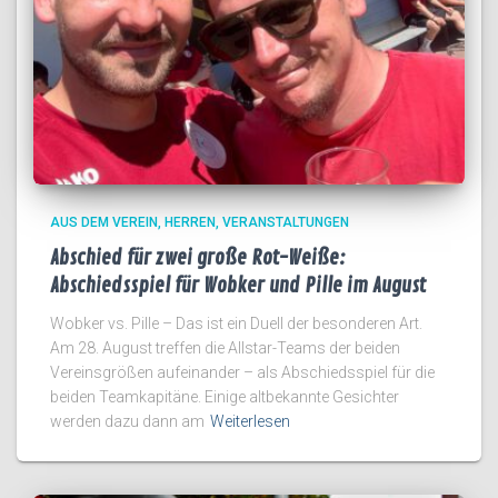
AUS DEM VEREIN
HERREN
VERANSTALTUNGEN
Abschied für zwei große Rot-Weiße:
Abschiedsspiel für Wobker und Pille im August
Wobker vs. Pille – Das ist ein Duell der besonderen Art.
Am 28. August treffen die Allstar-Teams der beiden
Vereinsgrößen aufeinander – als Abschiedsspiel für die
beiden Teamkapitäne. Einige altbekannte Gesichter
werden dazu dann am
Weiterlesen