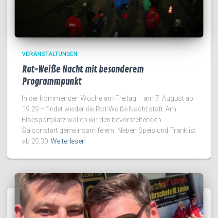
VERANSTALTUNGEN
Rot-Weiße Nacht mit besonderem
Programmpunkt
In der kommenden Woche am Freitag – am 7. August ab
19.29 – findet wieder die Rot-Weiße Nacht statt. Am
Elsesportplatz wollen wir den bevorstehenden
Saisonstart gemeinsam feiern. Neben Speis und Trank ist
ab 20.30
Weiterlesen