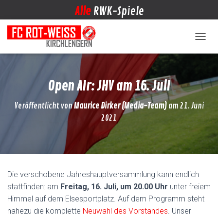
Alle
RWK-Spiele
NAVIG
Open Air: JHV am 16. Juli
Veröffentlicht von
Maurice Dirker (Media-Team)
am
21. Juni
2021
Die verschobene Jahreshauptversammlung kann endlich
stattfinden: am
Freitag, 16. Juli, um 20.00 Uhr
unter freiem
Himmel auf dem Elsesportplatz. Auf dem Programm steht
nahezu die komplette
Neuwahl des Vorstandes
. Unser