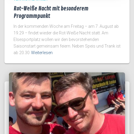
Rot-Weiße Nacht mit besonderem
Programmpunkt
In der kommenden Woche am Freitag – am 7. August ab
19.29 – findet wieder die Rot-Weiße Nacht statt. Am
Elsesportplatz wollen wir den bevorstehenden
Saisonstart gemeinsam feiern. Neben Speis und Trank ist
ab 20.30
Weiterlesen