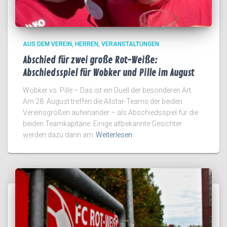
AUS DEM VEREIN
HERREN
VERANSTALTUNGEN
Abschied für zwei große Rot-Weiße:
Abschiedsspiel für Wobker und Pille im August
Wobker vs. Pille – Das ist ein Duell der besonderen Art.
Am 28. August treffen die Allstar-Teams der beiden
Vereinsgrößen aufeinander – als Abschiedsspiel für die
beiden Teamkapitäne. Einige altbekannte Gesichter
werden dazu dann am
Weiterlesen