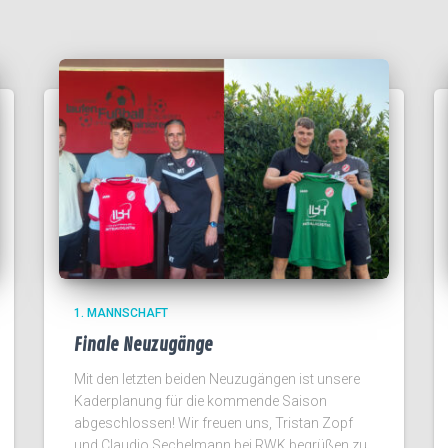
1. MANNSCHAFT
Finale Neuzugänge
Mit den letzten beiden Neuzugängen ist unsere
Kaderplanung für die kommende Saison
abgeschlossen! Wir freuen uns, Tristan Zopf
und Claudio Sechelmann bei RWK begrüßen zu