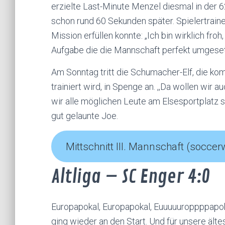
erzielte Last-Minute Menzel diesmal in der 6
schon rund 60 Sekunden später. Spielertrain
Mission erfüllen konnte: „Ich bin wirklich fro
Aufgabe die die Mannschaft perfekt umgesetzt
Am Sonntag tritt die Schumacher-Elf, die k
trainiert wird, in Spenge an. ,,Da wollen wi
wir alle möglichen Leute am Elsesportplatz se
gut gelaunte Joe.
Mittschnitt III. Mannschaft (soccer
Altliga – SC Enger 4:0
Europapokal, Europapokal, Euuuuuroppppapoka
ging wieder an den Start. Und für unsere ält